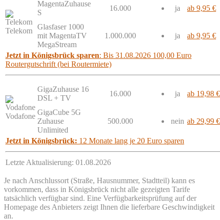
MagentaZuhause
16.000
ja
ab 9,95 €
S
Glasfaser 1000
Telekom
mit MagentaTV
1.000.000
ja
ab 9,95 €
MegaStream
Jetzt in Königsbrück sparen
: Bis 31.08.2026 100,00 Euro
Routergutschrift (bei Routermiete)
GigaZuhause 16
16.000
ja
ab 19,98 €
DSL + TV
GigaCube 5G
Vodafone
Zuhause
500.000
nein
ab 29,99 €
Unlimited
Jetzt in Königsbrück:
12 Monate lang je 20 Euro sparen
Letzte Aktualisierung: 01.08.2026
Je nach Anschlussort (Straße, Hausnummer, Stadtteil) kann es
vorkommen, dass in Königsbrück nicht alle gezeigten Tarife
tatsächlich verfügbar sind. Eine Verfügbarkeitsprüfung auf der
Homepage des Anbieters zeigt Ihnen die lieferbare Geschwindigkeit
an.