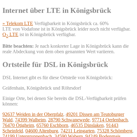
Internet über LTE in Königsbrück
» Telekom LTE
Verfügbarkeit in Königsbrück ca. 60%
LTE von Vodafone ist in Königsbrück leider noch nicht verfügbar.
O
LTE
ist in Königsbrück verfügbar.
2
Bitte beachten:
Je nach konkreter Lage in Königsbrück kann die
reale Abdeckung von dem oben genannten Wert variieren.
Ortsteile für DSL in Königsbrück
DSL Internet gibt es für diese Ortsteile von Königsbrück:
Gräfenhain, Königsbrück und Röhrsdorf
Einige Orte, bei denen Sie bereits die DSL-Verfügbarkeit prüfen
können:
92637 Weiden in der Oberpfalz
,
49201 Dissen am Teutoburger
Wald
,
74399 Walheim
,
28790 Schwanewede
,
97714 Oerlenbach
,
76470 Ötigheim
,
65760 Eschborn
,
46535 Dinslaken
,
91443
Scheinfeld
,
04600 Altenburg
,
74211 Leingarten
,
75328 Schömberg
,
74199 Untergruppenbach
,
34590 Wabern
,
94249 Bodenmais
,