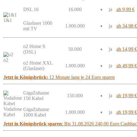
DSL 16
16.000
ja
ab 9,99 €
1&1
Glasfaser 1000
1.000.000
ja
ab 34,98 €
mit TV
o2 Home S
50.000
ja
ab 14,99 €
(DSL)
o2
o2 Home XXL
1.000.000
ja
ab 49,99 €
(Glasfaser)
Jetzt in Königsbrück:
12 Monate lang je 24 Euro sparen
GigaZuhause
150.000
ja
ab 19,99 €
150 Kabel
Vodafone
GigaZuhause
1.000.000
ja
ab 19,99 €
Kabel
1000 Kabel
Jetzt in Königsbrück sparen
: Bis 31.08.2026 240,00 Euro Cashba