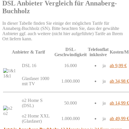
DSL Anbieter Vergleich für Annaberg-
Buchholz
In dieser Tabelle finden Sie einige der möglichen Tarife für
Annaberg-Buchholz (SN). Bitte beachten Sie, dass der gewählte
Anbieter ggf. auch weitere (nicht hier aufgeführte) Tarife an Ihrem
Ort liefern kann.
DSL-
Telefonflat
Anbieter & Tarif
Kosten/M
Geschwindigkeit
inklusive
DSL 16
16.000
ja
ab 9,99 €
1&1
Glasfaser 1000
1.000.000
ja
ab 34,98 €
mit TV
o2 Home S
50.000
ja
ab 14,99 €
(DSL)
o2
o2 Home XXL
1.000.000
ja
ab 49,99 €
(Glasfaser)