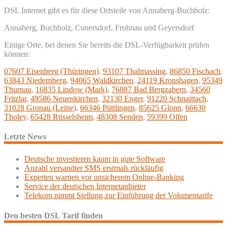
DSL Internet gibt es für diese Ortsteile von Annaberg-Buchholz:
Annaberg, Buchholz, Cunersdorf, Frohnau und Geyersdorf
Einige Orte, bei denen Sie bereits die DSL-Verfügbarkeit prüfen
können:
07607 Eisenberg (Thüringen)
,
93107 Thalmassing
,
86850 Fischach
,
63843 Niedernberg
,
94065 Waldkirchen
,
24119 Kronshagen
,
95349
Thurnau
,
16835 Lindow (Mark)
,
76887 Bad Bergzabern
,
34560
Fritzlar
,
49586 Neuenkirchen
,
32130 Enger
,
91220 Schnaittach
,
31028 Gronau (Leine)
,
66346 Püttlingen
,
85625 Glonn
,
66630
Tholey
,
65428 Rüsselsheim
,
48308 Senden
,
59399 Olfen
Letzte News
Deutsche investieren kaum in gute Software
Anzahl versandter SMS erstmals rückläufig
Experten warnen vor unsicherem Online-Banking
Service der deutschen Internetanbieter
Telekom nimmt Stellung zur Einführung der Volumentarife
Den besten DSL Tarif finden