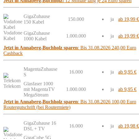
Jetzt in Annaberg-Buchholz:
12 Monate lang je 24 Euro sparen
GigaZuhause
150.000
ja
ab 19,99 €
150 Kabel
Vodafone
GigaZuhause
1.000.000
ja
ab 19,99 €
Kabel
1000 Kabel
Jetzt in Annaberg-Buchholz sparen
: Bis 31.08.2026 240,00 Euro
Cashback
MagentaZuhause
16.000
ja
ab 9,95 €
S
Glasfaser 1000
Telekom
mit MagentaTV
1.000.000
ja
ab 9,95 €
MegaStream
Jetzt in Annaberg-Buchholz sparen
: Bis 31.08.2026 100,00 Euro
Routergutschrift (bei Routermiete)
GigaZuhause 16
16.000
ja
ab 19,98 €
DSL + TV
GigaCube 5G