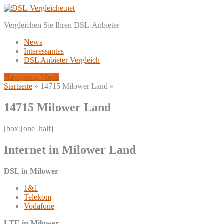
Vergleichen Sie Ihren DSL-Anbieter
News
Interessantes
DSL Anbieter Vergleich
Navigation Menu
Startseite
»
14715 Milower Land
»
14715 Milower Land
[box][one_half]
Internet in Milower Land
DSL in Milower
1&1
Telekom
Vodafone
LTE in Milower