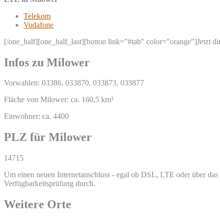
Telekom
Vodafone
[/one_half][one_half_last][button link="#tab" color="orange"]Jetzt d
Infos zu Milower
Vorwahlen: 03386, 033870, 033873, 033877
Fläche von Milower: ca. 160,5 km²
Einwohner: ca. 4400
PLZ für Milower
14715
Um einen neuen Internetanschluss - egal ob DSL, LTE oder über das T
Verfügbarkeitsprüfung durch.
Weitere Orte