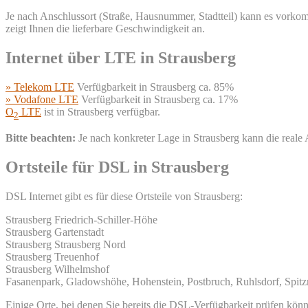
Je nach Anschlussort (Straße, Hausnummer, Stadtteil) kann es vorkomm
zeigt Ihnen die lieferbare Geschwindigkeit an.
Internet über LTE in Strausberg
» Telekom LTE
Verfügbarkeit in Strausberg ca. 85%
» Vodafone LTE
Verfügbarkeit in Strausberg ca. 17%
O
LTE
ist in Strausberg verfügbar.
2
Bitte beachten:
Je nach konkreter Lage in Strausberg kann die real
Ortsteile für DSL in Strausberg
DSL Internet gibt es für diese Ortsteile von Strausberg:
Strausberg Friedrich-Schiller-Höhe
Strausberg Gartenstadt
Strausberg Strausberg Nord
Strausberg Treuenhof
Strausberg Wilhelmshof
Fasanenpark, Gladowshöhe, Hohenstein, Postbruch, Ruhlsdorf, Spitz
Einige Orte, bei denen Sie bereits die DSL-Verfügbarkeit prüfen kön