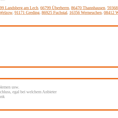
99 Landsberg am Lech
,
66799 Überherrn
,
86470 Thannhausen
,
59368
Welzow
,
91171 Greding
,
86925 Fuchstal
,
16356 Werneuchen
,
08412 
blemen usw.
chluss, egal bei welchem Anbieter
unk