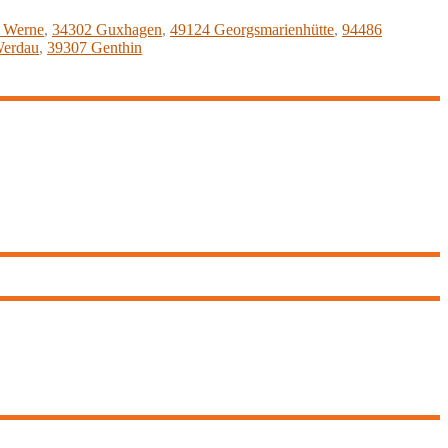
 Werne
,
34302 Guxhagen
,
49124 Georgsmarienhütte
,
94486
Werdau
,
39307 Genthin