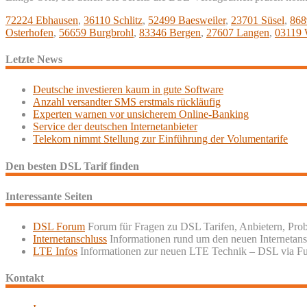
72224 Ebhausen
,
36110 Schlitz
,
52499 Baesweiler
,
23701 Süsel
,
868
Osterhofen
,
56659 Burgbrohl
,
83346 Bergen
,
27607 Langen
,
03119 
Letzte News
Deutsche investieren kaum in gute Software
Anzahl versandter SMS erstmals rückläufig
Experten warnen vor unsicherem Online-Banking
Service der deutschen Internetanbieter
Telekom nimmt Stellung zur Einführung der Volumentarife
Den besten DSL Tarif finden
Interessante Seiten
DSL Forum
Forum für Fragen zu DSL Tarifen, Anbietern, Pro
Internetanschluss
Informationen rund um den neuen Internetans
LTE Infos
Informationen zur neuen LTE Technik – DSL via F
Kontakt