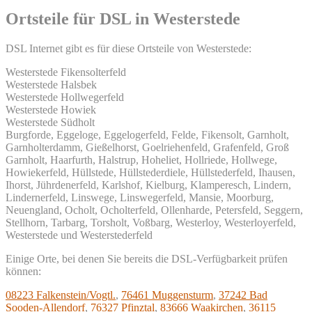
Ortsteile für DSL in Westerstede
DSL Internet gibt es für diese Ortsteile von Westerstede:
Westerstede Fikensolterfeld
Westerstede Halsbek
Westerstede Hollwegerfeld
Westerstede Howiek
Westerstede Südholt
Burgforde, Eggeloge, Eggelogerfeld, Felde, Fikensolt, Garnholt,
Garnholterdamm, Gießelhorst, Goelriehenfeld, Grafenfeld, Groß
Garnholt, Haarfurth, Halstrup, Hoheliet, Hollriede, Hollwege,
Howiekerfeld, Hüllstede, Hüllstederdiele, Hüllstederfeld, Ihausen,
Ihorst, Jührdenerfeld, Karlshof, Kielburg, Klamperesch, Lindern,
Lindernerfeld, Linswege, Linswegerfeld, Mansie, Moorburg,
Neuengland, Ocholt, Ocholterfeld, Ollenharde, Petersfeld, Seggern,
Stellhorn, Tarbarg, Torsholt, Voßbarg, Westerloy, Westerloyerfeld,
Westerstede und Westerstederfeld
Einige Orte, bei denen Sie bereits die DSL-Verfügbarkeit prüfen
können:
08223 Falkenstein/Vogtl.
,
76461 Muggensturm
,
37242 Bad
Sooden-Allendorf
,
76327 Pfinztal
,
83666 Waakirchen
,
36115