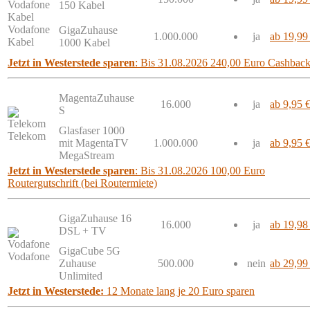
150 Kabel
Vodafone
GigaZuhause
1.000.000
ja
ab 19,99
Kabel
1000 Kabel
Jetzt in Westerstede sparen
: Bis 31.08.2026 240,00 Euro Cashbac
MagentaZuhause
16.000
ja
ab 9,95 
S
Glasfaser 1000
Telekom
mit MagentaTV
1.000.000
ja
ab 9,95 
MegaStream
Jetzt in Westerstede sparen
: Bis 31.08.2026 100,00 Euro
Routergutschrift (bei Routermiete)
GigaZuhause 16
16.000
ja
ab 19,98
DSL + TV
GigaCube 5G
Vodafone
Zuhause
500.000
nein
ab 29,99
Unlimited
Jetzt in Westerstede:
12 Monate lang je 20 Euro sparen