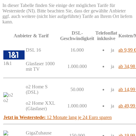
In dieser Tabelle finden Sie einige der möglichen Tarife für
Westerstede (NI). Bitte beachten Sie, dass der gewählte Anbieter
ggf. auch weitere (nicht hier aufgeführte) Tarife an Ihrem Ort liefern
kann.
DSL-
Telefonflat
Anbieter & Tarif
Kosten/
Geschwindigkeit
inklusive
DSL 16
16.000
ja
ab 9,99 
1&1
Glasfaser 1000
1.000.000
ja
ab 34,98
mit TV
o2 Home S
50.000
ja
ab 14,99
(DSL)
o2
o2 Home XXL
1.000.000
ja
ab 49,99
(Glasfaser)
Jetzt in Westerstede:
12 Monate lang je 24 Euro sparen
GigaZuhause
150.000
ja
ab 19,99