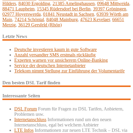
Hilders
,
84030 Ergolding
,
21385 Amelinghausen
,
09648 Mittweida
,
88471 Laupheim
,
15345 Rüdersdorf bei Berlin
,
39397 Gröningen
,
02977 Hoyerswerda
,
01841 Neustadt in Sachsen
,
63939 Wörth am
Main
,
74214 Schöntal
,
84048 Mainburg
,
47623 Kevelaer
,
66651
Merzig
,
36129 Gersfeld (Rhön)
Letzte News
Deutsche investieren kaum in gute Software
Anzahl versandter SMS erstmals rückläufig
Experten warnen vor unsicherem Online-Banking
Service der deutschen Internetanbieter
Telekom nimmt Stellung zur Einführung der Volumentarife
Den besten DSL Tarif finden
Interessante Seiten
DSL Forum
Forum für Fragen zu DSL Tarifen, Anbietern,
Problemen usw.
Internetanschluss
Informationen rund um den neuen
Internetanschluss, egal bei welchem Anbieter
LTE Infos
Informationen zur neuen LTE Technik – DSL via