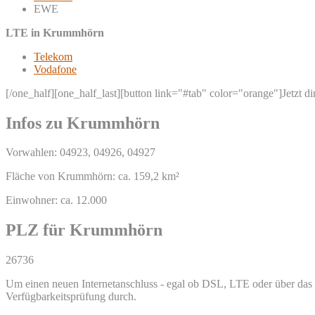
EWE
LTE in Krummhörn
Telekom
Vodafone
[/one_half][one_half_last][button link="#tab" color="orange"]Jetzt d
Infos zu Krummhörn
Vorwahlen: 04923, 04926, 04927
Fläche von Krummhörn: ca. 159,2 km²
Einwohner: ca. 12.000
PLZ für Krummhörn
26736
Um einen neuen Internetanschluss - egal ob DSL, LTE oder über das T
Verfügbarkeitsprüfung durch.