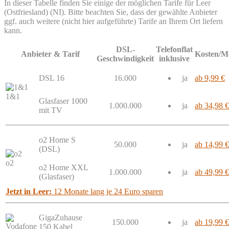
In dieser Tabelle finden Sie einige der möglichen Tarife für Leer
(Ostfriesland) (NI). Bitte beachten Sie, dass der gewählte Anbieter
ggf. auch weitere (nicht hier aufgeführte) Tarife an Ihrem Ort liefern
kann.
DSL-
Telefonflat
Anbieter & Tarif
Kosten/M
Geschwindigkeit
inklusive
DSL 16
16.000
ja
ab 9,99 €
1&1
Glasfaser 1000
1.000.000
ja
ab 34,98 €
mit TV
o2 Home S
50.000
ja
ab 14,99 €
(DSL)
o2
o2 Home XXL
1.000.000
ja
ab 49,99 €
(Glasfaser)
Jetzt in Leer:
12 Monate lang je 24 Euro sparen
GigaZuhause
150.000
ja
ab 19,99 €
150 Kabel