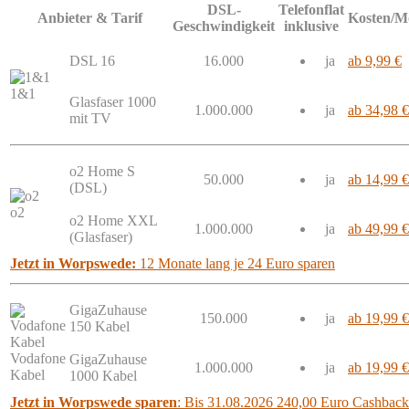
DSL-
Telefonflat
Anbieter & Tarif
Kosten/M
Geschwindigkeit
inklusive
DSL 16
16.000
ja
ab 9,99 €
1&1
Glasfaser 1000
1.000.000
ja
ab 34,98 €
mit TV
o2 Home S
50.000
ja
ab 14,99 €
(DSL)
o2
o2 Home XXL
1.000.000
ja
ab 49,99 €
(Glasfaser)
Jetzt in Worpswede:
12 Monate lang je 24 Euro sparen
GigaZuhause
150.000
ja
ab 19,99 €
150 Kabel
Vodafone
GigaZuhause
1.000.000
ja
ab 19,99 €
Kabel
1000 Kabel
Jetzt in Worpswede sparen
: Bis 31.08.2026 240,00 Euro Cashback