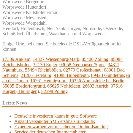
Worpswede Bergedorf
Worpswede Hüttendorf
Worpswede Karlshöfenermoor
Worpswede Mevenstedt
Worpswede Wörpedahl
Heudorf, Hüttenbusch, Neu Sankt Jürgen, Nordsode, Ostersode,
Schlußdorf, Überhamm, Waakhausen und Worpswede
Einige Orte, bei denen Sie bereits die DSL-Verfügbarkeit prüfen
können:
17389 Anklam
,
14827 Wiesenburg/Mark
,
85406 Zolling
,
85084
Reichertshofen
,
32130 Enger
,
03058 Neuhausen/Spree
,
34311
Naumburg
,
55494 Rheinböllen
,
02779 Großschönau
,
08301 Bad
Schlema
,
21266 Jesteburg
,
91088 Bubenreuth
,
89423 Gundelfingen
an der Donau
,
16761 Hennigsdorf
,
16356 Ahrensfelde bei Berlin
,
35085 Ebsdorfergrund
,
66625 Nohfelden
,
26603 Aurich
,
07616
Bürgel (Thüringen)
,
82398 Polling
Letzte News
Deutsche investieren kaum in gute Software
Anzahl versandter SMS erstmals rückläufig
Experten warnen vor unsicherem Online-Banking
Service der deutschen Internetanbieter