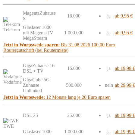
MagentaZuhause
16.000
ja
ab 9,95 €
S
Glasfaser 1000
Telekom
mit MagentaTV
1.000.000
ja
ab 9,95 €
MegaStream
Jetzt in Worpswede sparen
: Bis 31.08.2026 100,00 Euro
Routergutschrift (bei Routermiete)
GigaZuhause 16
16.000
ja
ab 19,98 €
DSL + TV
GigaCube 5G
Vodafone
Zuhause
500.000
nein
ab 29,99 €
Unlimited
Jetzt in Worpswede:
12 Monate lang je 20 Euro sparen
DSL 25
25.000
ja
ab 19,99 €
EWE
Glasfaser 1000
1.000.000
ja
ab 19,99 €