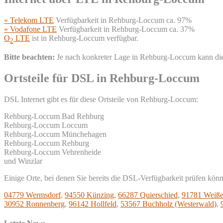
» Telekom LTE
Verfügbarkeit in Rehburg-Loccum ca. 97%
» Vodafone LTE
Verfügbarkeit in Rehburg-Loccum ca. 37%
O
LTE
ist in Rehburg-Loccum verfügbar.
2
Bitte beachten:
Je nach konkreter Lage in Rehburg-Loccum kann die
Ortsteile für DSL in Rehburg-Loccum
DSL Internet gibt es für diese Ortsteile von Rehburg-Loccum:
Rehburg-Loccum Bad Rehburg
Rehburg-Loccum Loccum
Rehburg-Loccum Münchehagen
Rehburg-Loccum Rehburg
Rehburg-Loccum Vehrenheide
und Winzlar
Einige Orte, bei denen Sie bereits die DSL-Verfügbarkeit prüfen kön
04779 Wermsdorf
,
94550 Künzing
,
66287 Quierschied
,
91781 Weiße
30952 Ronnenberg
,
96142 Hollfeld
,
53567 Buchholz (Westerwald)
,