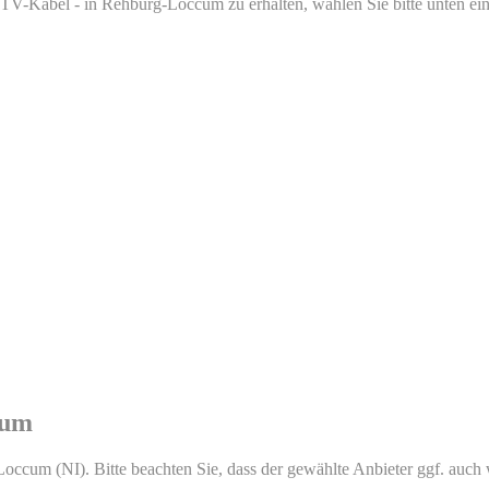
V-Kabel - in Rehburg-Loccum zu erhalten, wählen Sie bitte unten eine
cum
Loccum (NI). Bitte beachten Sie, dass der gewählte Anbieter ggf. auch we