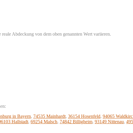
 reale Abdeckung von dem oben genannten Wert variieren.
nen:
nburg in Bayern
,
74535 Mainhardt
,
36154 Hosenfeld
,
94065 Waldkir
96103 Hallstadt
,
69254 Malsch
,
74842 Billigheim
,
93149 Nittenau
,
495