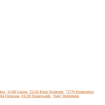
chen
,
31180 Giesen
,
25336 Klein Nordende
,
73770 Denkendorf
,
84 Fürstenau
,
03238 Finsterwalde
,
76467 Bietigheim