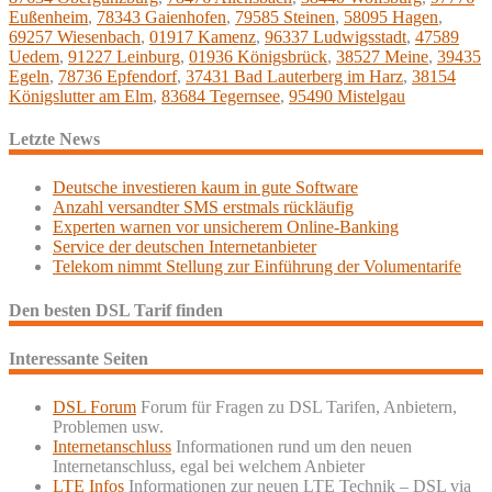
Eußenheim
,
78343 Gaienhofen
,
79585 Steinen
,
58095 Hagen
,
69257 Wiesenbach
,
01917 Kamenz
,
96337 Ludwigsstadt
,
47589
Uedem
,
91227 Leinburg
,
01936 Königsbrück
,
38527 Meine
,
39435
Egeln
,
78736 Epfendorf
,
37431 Bad Lauterberg im Harz
,
38154
Königslutter am Elm
,
83684 Tegernsee
,
95490 Mistelgau
Letzte News
Deutsche investieren kaum in gute Software
Anzahl versandter SMS erstmals rückläufig
Experten warnen vor unsicherem Online-Banking
Service der deutschen Internetanbieter
Telekom nimmt Stellung zur Einführung der Volumentarife
Den besten DSL Tarif finden
Interessante Seiten
DSL Forum
Forum für Fragen zu DSL Tarifen, Anbietern,
Problemen usw.
Internetanschluss
Informationen rund um den neuen
Internetanschluss, egal bei welchem Anbieter
LTE Infos
Informationen zur neuen LTE Technik – DSL via