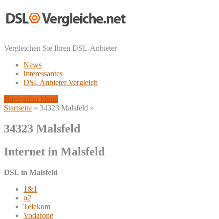
Vergleichen Sie Ihren DSL-Anbieter
News
Interessantes
DSL Anbieter Vergleich
Navigation Menu
Startseite
»
34323 Malsfeld
»
34323 Malsfeld
Internet in Malsfeld
DSL in Malsfeld
1&1
o2
Telekom
Vodafone