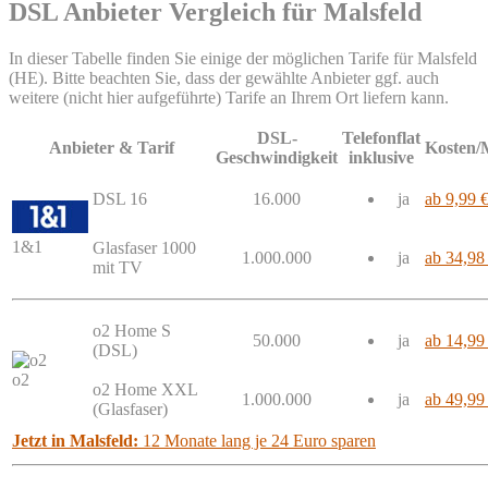
DSL Anbieter Vergleich für Malsfeld
In dieser Tabelle finden Sie einige der möglichen Tarife für Malsfeld
(HE). Bitte beachten Sie, dass der gewählte Anbieter ggf. auch
weitere (nicht hier aufgeführte) Tarife an Ihrem Ort liefern kann.
DSL-
Telefonflat
Anbieter & Tarif
Kosten/
Geschwindigkeit
inklusive
DSL 16
16.000
ja
ab 9,99 
1&1
Glasfaser 1000
1.000.000
ja
ab 34,98
mit TV
o2 Home S
50.000
ja
ab 14,99
(DSL)
o2
o2 Home XXL
1.000.000
ja
ab 49,99
(Glasfaser)
Jetzt in Malsfeld:
12 Monate lang je 24 Euro sparen