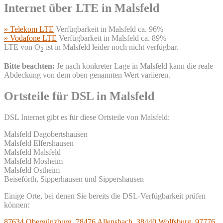
Internet über LTE in Malsfeld
» Telekom LTE
Verfügbarkeit in Malsfeld ca. 96%
» Vodafone LTE
Verfügbarkeit in Malsfeld ca. 89%
LTE von O
ist in Malsfeld leider noch nicht verfügbar.
2
Bitte beachten:
Je nach konkreter Lage in Malsfeld kann die reale
Abdeckung von dem oben genannten Wert variieren.
Ortsteile für DSL in Malsfeld
DSL Internet gibt es für diese Ortsteile von Malsfeld:
Malsfeld Dagobertshausen
Malsfeld Elfershausen
Malsfeld Malsfeld
Malsfeld Mosheim
Malsfeld Ostheim
Beiseförth, Sipperhausen und Sippershausen
Einige Orte, bei denen Sie bereits die DSL-Verfügbarkeit prüfen
können:
87634 Obergünzburg
,
78476 Allensbach
,
38440 Wolfsburg
,
97776