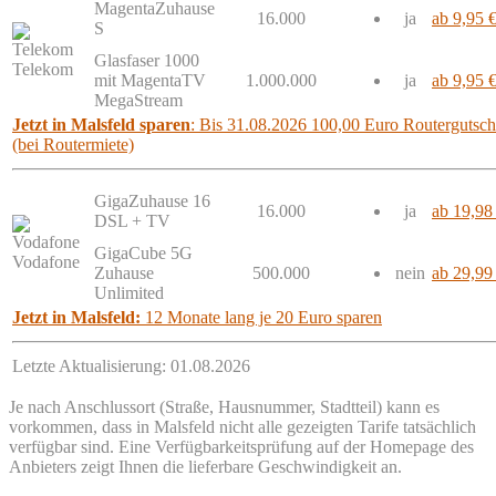
MagentaZuhause
16.000
ja
ab 9,95 
S
Glasfaser 1000
Telekom
mit MagentaTV
1.000.000
ja
ab 9,95 
MegaStream
Jetzt in Malsfeld sparen
: Bis 31.08.2026 100,00 Euro Routergutschr
(bei Routermiete)
GigaZuhause 16
16.000
ja
ab 19,98
DSL + TV
GigaCube 5G
Vodafone
Zuhause
500.000
nein
ab 29,99
Unlimited
Jetzt in Malsfeld:
12 Monate lang je 20 Euro sparen
Letzte Aktualisierung: 01.08.2026
Je nach Anschlussort (Straße, Hausnummer, Stadtteil) kann es
vorkommen, dass in Malsfeld nicht alle gezeigten Tarife tatsächlich
verfügbar sind. Eine Verfügbarkeitsprüfung auf der Homepage des
Anbieters zeigt Ihnen die lieferbare Geschwindigkeit an.