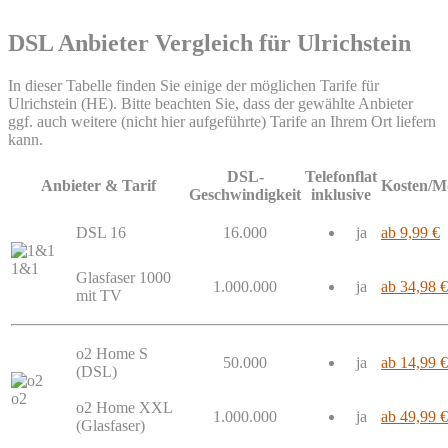
DSL Anbieter Vergleich für Ulrichstein
In dieser Tabelle finden Sie einige der möglichen Tarife für
Ulrichstein (HE). Bitte beachten Sie, dass der gewählte Anbieter
ggf. auch weitere (nicht hier aufgeführte) Tarife an Ihrem Ort liefern
kann.
DSL-
Telefonflat
Anbieter & Tarif
Kosten/M
Geschwindigkeit
inklusive
DSL 16
16.000
ja
ab 9,99 €
1&1
Glasfaser 1000
1.000.000
ja
ab 34,98 €
mit TV
o2 Home S
50.000
ja
ab 14,99 €
(DSL)
o2
o2 Home XXL
1.000.000
ja
ab 49,99 €
(Glasfaser)