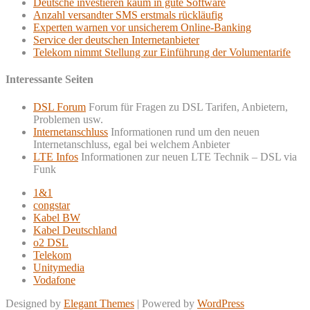
Deutsche investieren kaum in gute Software
Anzahl versandter SMS erstmals rückläufig
Experten warnen vor unsicherem Online-Banking
Service der deutschen Internetanbieter
Telekom nimmt Stellung zur Einführung der Volumentarife
Interessante Seiten
DSL Forum
Forum für Fragen zu DSL Tarifen, Anbietern,
Problemen usw.
Internetanschluss
Informationen rund um den neuen
Internetanschluss, egal bei welchem Anbieter
LTE Infos
Informationen zur neuen LTE Technik – DSL via
Funk
1&1
congstar
Kabel BW
Kabel Deutschland
o2 DSL
Telekom
Unitymedia
Vodafone
Designed by
Elegant Themes
| Powered by
WordPress