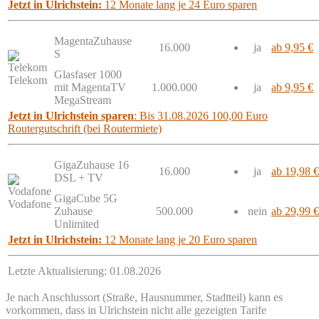
Jetzt in Ulrichstein:
12 Monate lang je 24 Euro sparen
MagentaZuhause
16.000
ja
ab 9,95 €
S
Glasfaser 1000
Telekom
mit MagentaTV
1.000.000
ja
ab 9,95 €
MegaStream
Jetzt in Ulrichstein sparen
: Bis 31.08.2026 100,00 Euro
Routergutschrift (bei Routermiete)
GigaZuhause 16
16.000
ja
ab 19,98 €
DSL + TV
GigaCube 5G
Vodafone
Zuhause
500.000
nein
ab 29,99 €
Unlimited
Jetzt in Ulrichstein:
12 Monate lang je 20 Euro sparen
Letzte Aktualisierung: 01.08.2026
Je nach Anschlussort (Straße, Hausnummer, Stadtteil) kann es
vorkommen, dass in Ulrichstein nicht alle gezeigten Tarife