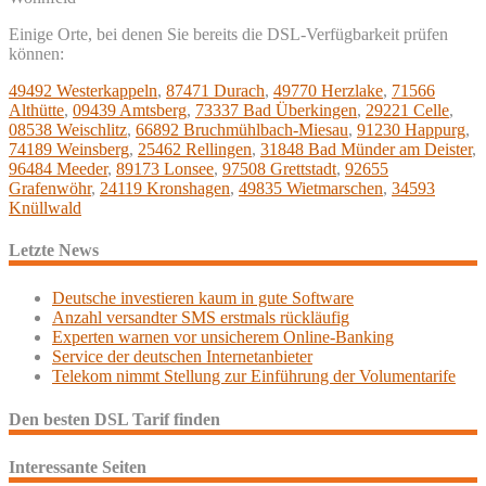
Einige Orte, bei denen Sie bereits die DSL-Verfügbarkeit prüfen
können:
49492 Westerkappeln
,
87471 Durach
,
49770 Herzlake
,
71566
Althütte
,
09439 Amtsberg
,
73337 Bad Überkingen
,
29221 Celle
,
08538 Weischlitz
,
66892 Bruchmühlbach-Miesau
,
91230 Happurg
,
74189 Weinsberg
,
25462 Rellingen
,
31848 Bad Münder am Deister
,
96484 Meeder
,
89173 Lonsee
,
97508 Grettstadt
,
92655
Grafenwöhr
,
24119 Kronshagen
,
49835 Wietmarschen
,
34593
Knüllwald
Letzte News
Deutsche investieren kaum in gute Software
Anzahl versandter SMS erstmals rückläufig
Experten warnen vor unsicherem Online-Banking
Service der deutschen Internetanbieter
Telekom nimmt Stellung zur Einführung der Volumentarife
Den besten DSL Tarif finden
Interessante Seiten