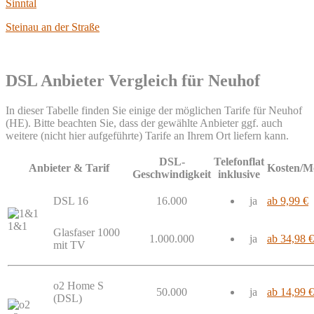
Sinntal
Steinau an der Straße
DSL Anbieter Vergleich für Neuhof
In dieser Tabelle finden Sie einige der möglichen Tarife für Neuhof
(HE). Bitte beachten Sie, dass der gewählte Anbieter ggf. auch
weitere (nicht hier aufgeführte) Tarife an Ihrem Ort liefern kann.
DSL-
Telefonflat
Anbieter & Tarif
Kosten/M
Geschwindigkeit
inklusive
DSL 16
16.000
ja
ab 9,99 €
1&1
Glasfaser 1000
1.000.000
ja
ab 34,98 €
mit TV
o2 Home S
50.000
ja
ab 14,99 €
(DSL)