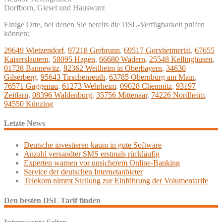
Dorfborn, Giesel und Hauswurz
Einige Orte, bei denen Sie bereits die DSL-Verfügbarkeit prüfen
können:
29649 Wietzendorf
,
97218 Gerbrunn
,
69517 Gorxheimertal
,
67655
Kaiserslautern
,
58095 Hagen
,
66680 Wadern
,
25548 Kellinghusen
,
01728 Bannewitz
,
82362 Weilheim in Oberbayern
,
34630
Gilserberg
,
95643 Tirschenreuth
,
63785 Obernburg am Main
,
76571 Gaggenau
,
61273 Wehrheim
,
09028 Chemnitz
,
93197
Zeitlarn
,
08396 Waldenburg
,
35756 Mittenaar
,
74226 Nordheim
,
94550 Künzing
Letzte News
Deutsche investieren kaum in gute Software
Anzahl versandter SMS erstmals rückläufig
Experten warnen vor unsicherem Online-Banking
Service der deutschen Internetanbieter
Telekom nimmt Stellung zur Einführung der Volumentarife
Den besten DSL Tarif finden