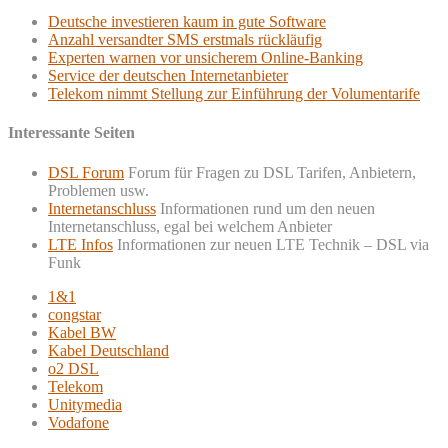
Deutsche investieren kaum in gute Software
Anzahl versandter SMS erstmals rückläufig
Experten warnen vor unsicherem Online-Banking
Service der deutschen Internetanbieter
Telekom nimmt Stellung zur Einführung der Volumentarife
Interessante Seiten
DSL Forum
Forum für Fragen zu DSL Tarifen, Anbietern,
Problemen usw.
Internetanschluss
Informationen rund um den neuen
Internetanschluss, egal bei welchem Anbieter
LTE Infos
Informationen zur neuen LTE Technik – DSL via
Funk
1&1
congstar
Kabel BW
Kabel Deutschland
o2 DSL
Telekom
Unitymedia
Vodafone