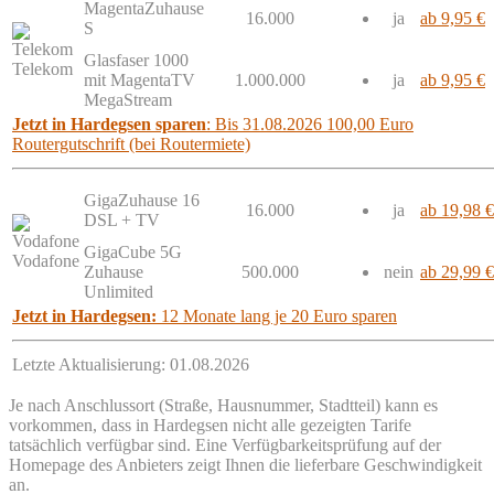
MagentaZuhause
16.000
ja
ab 9,95 €
S
Glasfaser 1000
Telekom
mit MagentaTV
1.000.000
ja
ab 9,95 €
MegaStream
Jetzt in Hardegsen sparen
: Bis 31.08.2026 100,00 Euro
Routergutschrift (bei Routermiete)
GigaZuhause 16
16.000
ja
ab 19,98 €
DSL + TV
GigaCube 5G
Vodafone
Zuhause
500.000
nein
ab 29,99 €
Unlimited
Jetzt in Hardegsen:
12 Monate lang je 20 Euro sparen
Letzte Aktualisierung: 01.08.2026
Je nach Anschlussort (Straße, Hausnummer, Stadtteil) kann es
vorkommen, dass in Hardegsen nicht alle gezeigten Tarife
tatsächlich verfügbar sind. Eine Verfügbarkeitsprüfung auf der
Homepage des Anbieters zeigt Ihnen die lieferbare Geschwindigkeit
an.