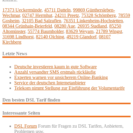
17373 Ueckermünde
,
45711 Datteln
,
99869 Günthersleben-
Wechmar
,
02747 Herrnhut
,
24211 Preetz
,
75328 Schömberg
,
78559
Gosheim
,
32105 Bad Salzuflen
,
76351 Linkenheim-Hochstetten
,
08344 Grünhain-Beierfeld
,
08280 Aue
,
26935 Stadland
,
85250
Altomünster
,
55774 Baumholder
,
83629 Weyarn
,
21789 Wingst
,
31698 Lindhorst
,
82140 Olching
,
49219 Glandorf
,
08107
Kirchberg
Letzte News
Deutsche investieren kaum in gute Software
Anzahl versandter SMS erstmals rückläufig
Experten warnen vor unsicherem Online-Banking
Service der deutschen Internetanbieter
Telekom nimmt Stellung zur Einführung der Volumentarife
Den besten DSL Tarif finden
Interessante Seiten
DSL Forum
Forum für Fragen zu DSL Tarifen, Anbietern,
Problemen usw.