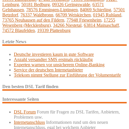
Leinburg
,
50181 Bedburg
,
09326 Geringswalde
,
63571
Gelnhausen
,
78576 Emmingen-Liptingen
,
84069 Schierling
,
57501
Betzdorf
,
76337 Waldbronn
,
66709 Weiskirchen
,
01945 Ruhland
,
73765 Neuhausen auf den Fildern
,
77948 Friesenheim
,
17255
Wesenberg (Mecklenburg)
,
34266 Niestetal
,
63814 Mainaschaff
,
74572 Blaufelden
,
19339 Plattenburg
Letzte News
Deutsche investieren kaum in gute Software
Anzahl versandter SMS erstmals rückläufig
Experten warnen vor unsicherem Online-Banking
Service der deutschen Internetanbieter
Telekom nimmt Stellung zur Einführung der Volumentarife
Den besten DSL Tarif finden
Interessante Seiten
DSL Forum
Forum für Fragen zu DSL Tarifen, Anbietern,
Problemen usw.
Internetanschluss
Informationen rund um den neuen
Internetanschluss, egal bei welchem Anbieter