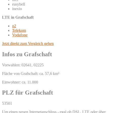
easybell
inexio
LTE in Grafschaft
o2
Telekom
Vodafone
Jetzt direkt zum Vergleich gehen
Infos zu Grafschaft
Vorwahlen: 02641, 02225
Fläche von Grafschaft: ca. 57,6 km²
Einwohner: ca. 11.000
PLZ für Grafschaft
53501
Um einen neuen Internetanschluss - egal ob DSL, LTE oder über