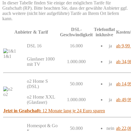
In dieser Tabelle finden Sie einige der möglichen Tarife für
Grafschaft (RP). Bitte beachten Sie, dass der gewählte Anbieter ggf.
auch weitere (nicht hier aufgeführte) Tarife an Ihrem Ort liefern
kann.
DSL-
Telefonflat
Anbieter & Tarif
Kosten
Geschwindigkeit
inklusive
DSL 16
16.000
ja
ab 9,99
1&1
Glasfaser 1000
1.000.000
ja
ab 34,9
mit TV
o2 Home S
50.000
ja
ab 14,9
(DSL)
o2
o2 Home XXL
1.000.000
ja
ab 49,9
(Glasfaser)
Jetzt in Grafschaft:
12 Monate lang je 24 Euro sparen
Homespot & Go
50.000
nein
ab 22,0
S