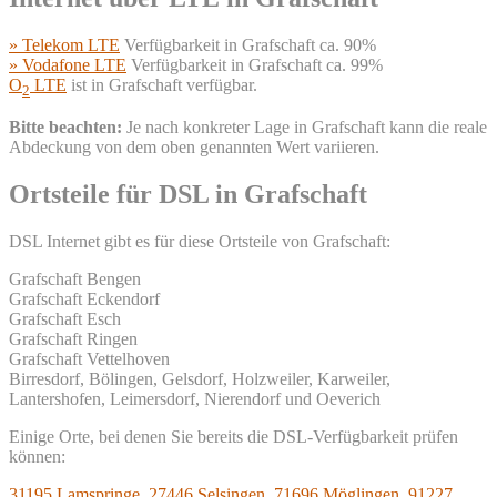
» Telekom LTE
Verfügbarkeit in Grafschaft ca. 90%
» Vodafone LTE
Verfügbarkeit in Grafschaft ca. 99%
O
LTE
ist in Grafschaft verfügbar.
2
Bitte beachten:
Je nach konkreter Lage in Grafschaft kann die reale
Abdeckung von dem oben genannten Wert variieren.
Ortsteile für DSL in Grafschaft
DSL Internet gibt es für diese Ortsteile von Grafschaft:
Grafschaft Bengen
Grafschaft Eckendorf
Grafschaft Esch
Grafschaft Ringen
Grafschaft Vettelhoven
Birresdorf, Bölingen, Gelsdorf, Holzweiler, Karweiler,
Lantershofen, Leimersdorf, Nierendorf und Oeverich
Einige Orte, bei denen Sie bereits die DSL-Verfügbarkeit prüfen
können:
31195 Lamspringe
,
27446 Selsingen
,
71696 Möglingen
,
91227