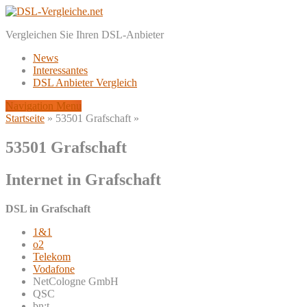
Vergleichen Sie Ihren DSL-Anbieter
News
Interessantes
DSL Anbieter Vergleich
Navigation Menu
Startseite
»
53501 Grafschaft
»
53501 Grafschaft
Internet in Grafschaft
DSL in Grafschaft
1&1
o2
Telekom
Vodafone
NetCologne GmbH
QSC
bn:t