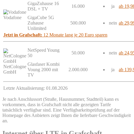
GigaZuhause 16
16.000
ja
ab 19,9
DSL + TV
Vodafone
GigaCube 5G
Zuhause
500.000
nein
ab 29,9
Unlimited
Jetzt in Grafschaft:
12 Monate lang je 20 Euro sparen
NetSpeed Young
50.000
nein
ab 24,9
50
Glasfaser Kombi
NetCologne
Voung 2000 mit
2.000.000
ja
ab 139,
GmbH
TV
Letzte Aktualisierung: 01.08.2026
Je nach Anschlussort (Straße, Hausnummer, Stadtteil) kann es
vorkommen, dass in Grafschaft nicht alle gezeigten Tarife
tatsächlich verfügbar sind. Eine Verfügbarkeitsprüfung auf der
Homepage des Anbieters zeigt Ihnen die lieferbare Geschwindigkeit
an.
Internet über LTE in Grafschaft