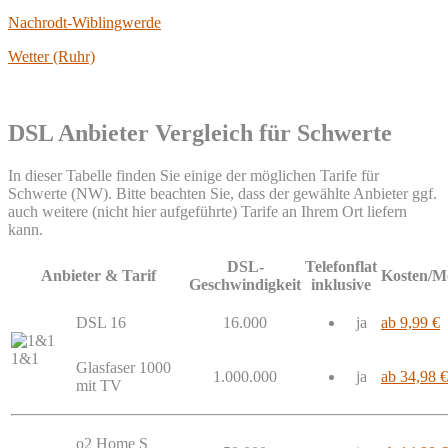
Nachrodt-Wiblingwerde
Wetter (Ruhr)
DSL Anbieter Vergleich für Schwerte
In dieser Tabelle finden Sie einige der möglichen Tarife für
Schwerte (NW). Bitte beachten Sie, dass der gewählte Anbieter ggf.
auch weitere (nicht hier aufgeführte) Tarife an Ihrem Ort liefern
kann.
DSL-
Telefonflat
Anbieter & Tarif
Kosten/M
Geschwindigkeit
inklusive
DSL 16
16.000
ja
ab 9,99 €
1&1
Glasfaser 1000
1.000.000
ja
ab 34,98 €
mit TV
o2 Home S