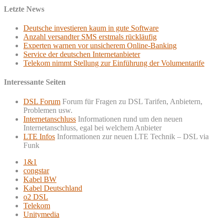
Letzte News
Deutsche investieren kaum in gute Software
Anzahl versandter SMS erstmals rückläufig
Experten warnen vor unsicherem Online-Banking
Service der deutschen Internetanbieter
Telekom nimmt Stellung zur Einführung der Volumentarife
Interessante Seiten
DSL Forum
Forum für Fragen zu DSL Tarifen, Anbietern,
Problemen usw.
Internetanschluss
Informationen rund um den neuen
Internetanschluss, egal bei welchem Anbieter
LTE Infos
Informationen zur neuen LTE Technik – DSL via
Funk
1&1
congstar
Kabel BW
Kabel Deutschland
o2 DSL
Telekom
Unitymedia