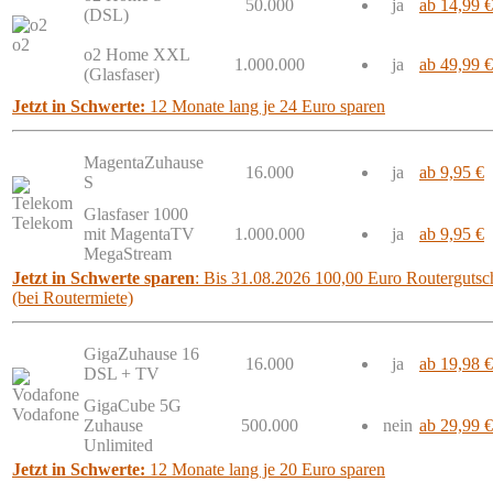
50.000
ja
ab 14,99 €
(DSL)
o2
o2 Home XXL
1.000.000
ja
ab 49,99 €
(Glasfaser)
Jetzt in Schwerte:
12 Monate lang je 24 Euro sparen
MagentaZuhause
16.000
ja
ab 9,95 €
S
Glasfaser 1000
Telekom
mit MagentaTV
1.000.000
ja
ab 9,95 €
MegaStream
Jetzt in Schwerte sparen
: Bis 31.08.2026 100,00 Euro Routergutsch
(bei Routermiete)
GigaZuhause 16
16.000
ja
ab 19,98 €
DSL + TV
GigaCube 5G
Vodafone
Zuhause
500.000
nein
ab 29,99 €
Unlimited
Jetzt in Schwerte:
12 Monate lang je 20 Euro sparen