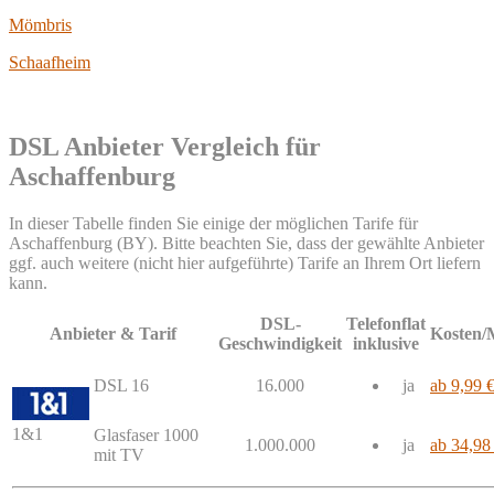
Mömbris
Schaafheim
DSL Anbieter Vergleich für
Aschaffenburg
In dieser Tabelle finden Sie einige der möglichen Tarife für
Aschaffenburg (BY). Bitte beachten Sie, dass der gewählte Anbieter
ggf. auch weitere (nicht hier aufgeführte) Tarife an Ihrem Ort liefern
kann.
DSL-
Telefonflat
Anbieter & Tarif
Kosten/
Geschwindigkeit
inklusive
DSL 16
16.000
ja
ab 9,99 
1&1
Glasfaser 1000
1.000.000
ja
ab 34,98
mit TV