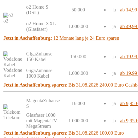
o2 Home S
50.000
ja
ab 14,99
(DSL)
o2
o2 Home XXL
1.000.000
ja
ab 49,99
(Glasfaser)
Jetzt in Aschaffenburg:
12 Monate lang je 24 Euro sparen
GigaZuhause
150.000
ja
ab 19,99
150 Kabel
Vodafone
GigaZuhause
1.000.000
ja
ab 19,99
Kabel
1000 Kabel
Jetzt in Aschaffenburg sparen
: Bis 31.08.2026 240,00 Euro Cashb
MagentaZuhause
16.000
ja
ab 9,95 
S
Glasfaser 1000
Telekom
mit MagentaTV
1.000.000
ja
ab 9,95 
MegaStream
Jetzt in Aschaffenburg sparen
: Bis 31.08.2026 100,00 Euro