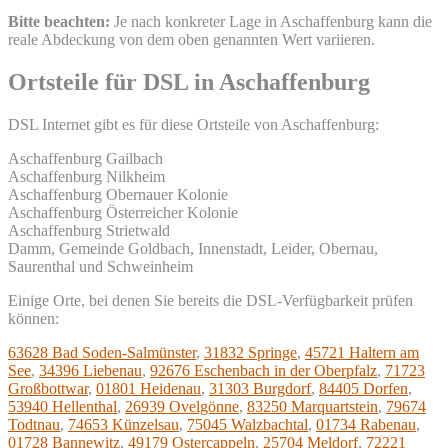
Bitte beachten:
Je nach konkreter Lage in Aschaffenburg kann die
reale Abdeckung von dem oben genannten Wert variieren.
Ortsteile für DSL in Aschaffenburg
DSL Internet gibt es für diese Ortsteile von Aschaffenburg:
Aschaffenburg Gailbach
Aschaffenburg Nilkheim
Aschaffenburg Obernauer Kolonie
Aschaffenburg Österreicher Kolonie
Aschaffenburg Strietwald
Damm, Gemeinde Goldbach, Innenstadt, Leider, Obernau,
Saurenthal und Schweinheim
Einige Orte, bei denen Sie bereits die DSL-Verfügbarkeit prüfen
können:
63628 Bad Soden-Salmünster
,
31832 Springe
,
45721 Haltern am
See
,
34396 Liebenau
,
92676 Eschenbach in der Oberpfalz
,
71723
Großbottwar
,
01801 Heidenau
,
31303 Burgdorf
,
84405 Dorfen
,
53940 Hellenthal
,
26939 Ovelgönne
,
83250 Marquartstein
,
79674
Todtnau
,
74653 Künzelsau
,
75045 Walzbachtal
,
01734 Rabenau
,
01728 Bannewitz
,
49179 Ostercappeln
,
25704 Meldorf
,
72221