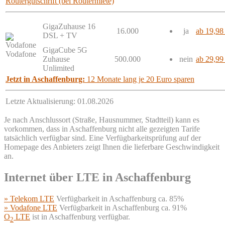
Routergutschrift (bei Routermiete)
GigaZuhause 16
16.000
ja
ab 19,98
DSL + TV
GigaCube 5G
Vodafone
Zuhause
500.000
nein
ab 29,99
Unlimited
Jetzt in Aschaffenburg:
12 Monate lang je 20 Euro sparen
Letzte Aktualisierung: 01.08.2026
Je nach Anschlussort (Straße, Hausnummer, Stadtteil) kann es
vorkommen, dass in Aschaffenburg nicht alle gezeigten Tarife
tatsächlich verfügbar sind. Eine Verfügbarkeitsprüfung auf der
Homepage des Anbieters zeigt Ihnen die lieferbare Geschwindigkeit
an.
Internet über LTE in Aschaffenburg
» Telekom LTE
Verfügbarkeit in Aschaffenburg ca. 85%
» Vodafone LTE
Verfügbarkeit in Aschaffenburg ca. 91%
O
LTE
ist in Aschaffenburg verfügbar.
2