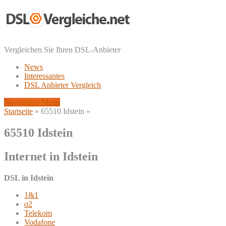
Vergleichen Sie Ihren DSL-Anbieter
News
Interessantes
DSL Anbieter Vergleich
Navigation Menu
Startseite
»
65510 Idstein
»
65510 Idstein
Internet in Idstein
DSL in Idstein
1&1
o2
Telekom
Vodafone