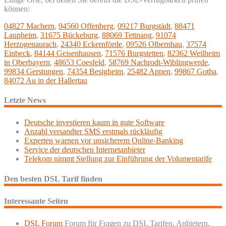
können:
04827 Machern
,
94560 Offenberg
,
09217 Burgstädt
,
88471
Laupheim
,
31675 Bückeburg
,
88069 Tettnang
,
91074
Herzogenaurach
,
24340 Eckernförde
,
09526 Olbernhau
,
37574
Einbeck
,
84144 Geisenhausen
,
71576 Burgstetten
,
82362 Weilheim
in Oberbayern
,
48653 Coesfeld
,
58769 Nachrodt-Wiblingwerde
,
99834 Gerstungen
,
74354 Besigheim
,
25482 Appen
,
99867 Gotha
,
84072 Au in der Hallertau
Letzte News
Deutsche investieren kaum in gute Software
Anzahl versandter SMS erstmals rückläufig
Experten warnen vor unsicherem Online-Banking
Service der deutschen Internetanbieter
Telekom nimmt Stellung zur Einführung der Volumentarife
Den besten DSL Tarif finden
Interessante Seiten
DSL Forum
Forum für Fragen zu DSL Tarifen, Anbietern,