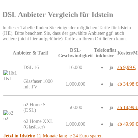
DSL Anbieter Vergleich für Idstein
In dieser Tabelle finden Sie einige der möglichen Tarife für Idstein
(HE). Bitte beachten Sie, dass der gewählte Anbieter ggf. auch
weitere (nicht hier aufgeführte) Tarife an Ihrem Ort liefern kann.
DSL-
Telefonflat
Anbieter & Tarif
Kosten/M
Geschwindigkeit
inklusive
DSL 16
16.000
ja
ab 9,99 €
1&1
Glasfaser 1000
1.000.000
ja
ab 34,98 €
mit TV
o2 Home S
50.000
ja
ab 14,99 €
(DSL)
o2
o2 Home XXL
1.000.000
ja
ab 49,99 €
(Glasfaser)
Jetzt in Idstein:
12 Monate lang je 24 Euro sparen