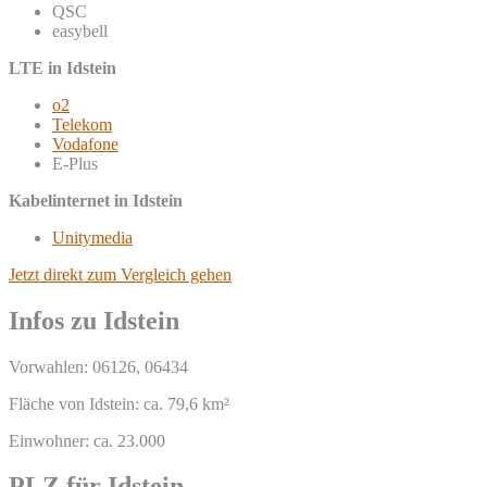
QSC
easybell
LTE in Idstein
o2
Telekom
Vodafone
E-Plus
Kabelinternet in Idstein
Unitymedia
Jetzt direkt zum Vergleich gehen
Infos zu Idstein
Vorwahlen: 06126, 06434
Fläche von Idstein: ca. 79,6 km²
Einwohner: ca. 23.000
PLZ für Idstein