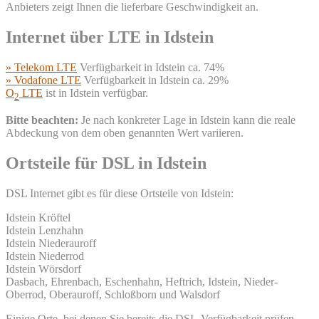
Anbieters zeigt Ihnen die lieferbare Geschwindigkeit an.
Internet über LTE in Idstein
» Telekom LTE
Verfügbarkeit in Idstein ca. 74%
» Vodafone LTE
Verfügbarkeit in Idstein ca. 29%
O
LTE
ist in Idstein verfügbar.
2
Bitte beachten:
Je nach konkreter Lage in Idstein kann die reale
Abdeckung von dem oben genannten Wert variieren.
Ortsteile für DSL in Idstein
DSL Internet gibt es für diese Ortsteile von Idstein:
Idstein Kröftel
Idstein Lenzhahn
Idstein Niederauroff
Idstein Niederrod
Idstein Wörsdorf
Dasbach, Ehrenbach, Eschenhahn, Heftrich, Idstein, Nieder-
Oberrod, Oberauroff, Schloßborn und Walsdorf
Einige Orte, bei denen Sie bereits die DSL-Verfügbarkeit prüfen