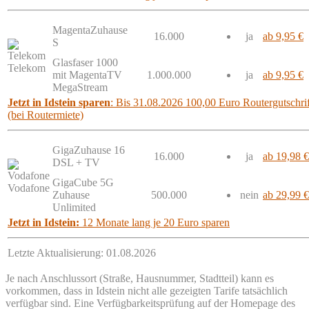
MagentaZuhause
16.000
ja
ab 9,95 €
S
Glasfaser 1000
Telekom
mit MagentaTV
1.000.000
ja
ab 9,95 €
MegaStream
Jetzt in Idstein sparen
: Bis 31.08.2026 100,00 Euro Routergutschrif
(bei Routermiete)
GigaZuhause 16
16.000
ja
ab 19,98 €
DSL + TV
GigaCube 5G
Vodafone
Zuhause
500.000
nein
ab 29,99 €
Unlimited
Jetzt in Idstein:
12 Monate lang je 20 Euro sparen
Letzte Aktualisierung: 01.08.2026
Je nach Anschlussort (Straße, Hausnummer, Stadtteil) kann es
vorkommen, dass in Idstein nicht alle gezeigten Tarife tatsächlich
verfügbar sind. Eine Verfügbarkeitsprüfung auf der Homepage des