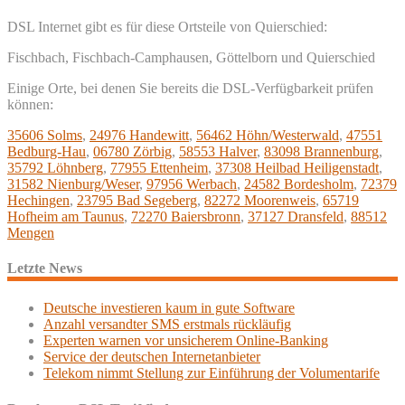
DSL Internet gibt es für diese Ortsteile von Quierschied:
Fischbach, Fischbach-Camphausen, Göttelborn und Quierschied
Einige Orte, bei denen Sie bereits die DSL-Verfügbarkeit prüfen
können:
35606 Solms
,
24976 Handewitt
,
56462 Höhn/Westerwald
,
47551
Bedburg-Hau
,
06780 Zörbig
,
58553 Halver
,
83098 Brannenburg
,
35792 Löhnberg
,
77955 Ettenheim
,
37308 Heilbad Heiligenstadt
,
31582 Nienburg/Weser
,
97956 Werbach
,
24582 Bordesholm
,
72379
Hechingen
,
23795 Bad Segeberg
,
82272 Moorenweis
,
65719
Hofheim am Taunus
,
72270 Baiersbronn
,
37127 Dransfeld
,
88512
Mengen
Letzte News
Deutsche investieren kaum in gute Software
Anzahl versandter SMS erstmals rückläufig
Experten warnen vor unsicherem Online-Banking
Service der deutschen Internetanbieter
Telekom nimmt Stellung zur Einführung der Volumentarife