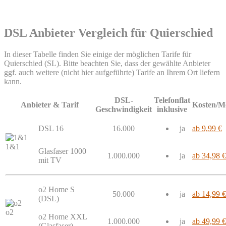
DSL Anbieter Vergleich für Quierschied
In dieser Tabelle finden Sie einige der möglichen Tarife für
Quierschied (SL). Bitte beachten Sie, dass der gewählte Anbieter
ggf. auch weitere (nicht hier aufgeführte) Tarife an Ihrem Ort liefern
kann.
DSL-
Telefonflat
Anbieter & Tarif
Kosten/M
Geschwindigkeit
inklusive
DSL 16
16.000
ja
ab 9,99 €
1&1
Glasfaser 1000
1.000.000
ja
ab 34,98 €
mit TV
o2 Home S
50.000
ja
ab 14,99 €
(DSL)
o2
o2 Home XXL
1.000.000
ja
ab 49,99 €
(Glasfaser)