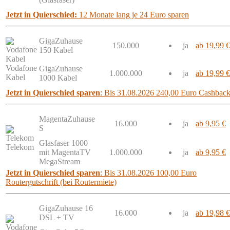
Jetzt in Quierschied:
12 Monate lang je 24 Euro sparen
GigaZuhause
150.000
ja
ab 19,99 €
150 Kabel
Vodafone
GigaZuhause
1.000.000
ja
ab 19,99 €
Kabel
1000 Kabel
Jetzt in Quierschied sparen
: Bis 31.08.2026 240,00 Euro Cashbac
MagentaZuhause
16.000
ja
ab 9,95 €
S
Glasfaser 1000
Telekom
mit MagentaTV
1.000.000
ja
ab 9,95 €
MegaStream
Jetzt in Quierschied sparen
: Bis 31.08.2026 100,00 Euro
Routergutschrift (bei Routermiete)
GigaZuhause 16
16.000
ja
ab 19,98 €
DSL + TV