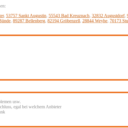
nen:
er
,
53757 Sankt Augustin
,
55543 Bad Kreuznach
,
32832 Augustdorf
,
Bünde
,
89287 Bellenberg
,
82194 Gröbenzell
,
28844 Weyhe
,
70173 Stu
blemen usw.
chluss, egal bei welchem Anbieter
unk