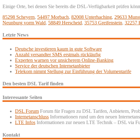
Einige Orte, bei denen Sie bereits die DSL-Verfügbarkeit prüfen kön
85298 Scheyern
,
54497 Morbach
,
82008 Unterhaching
,
29633 Munst
Neunburg vorm Wald
,
58849 Herscheid
,
35753 Greifenstein
,
32257 
Letzte News
Deutsche investieren kaum in gute Software
Anzahl versandter SMS erstmals rückläufig
Experten warnen vor unsicherem Online-Banking
Service der deutschen Internetanbieter
Telekom nimmt Stellung zur Einführung der Volumentarife
Den besten DSL Tarif finden
Interessante Seiten
DSL Forum
Forum für Fragen zu DSL Tarifen, Anbietern, Pro
Internetanschluss
Informationen rund um den neuen Internetans
LTE Infos
Informationen zur neuen LTE Technik – DSL via F
Kontakt