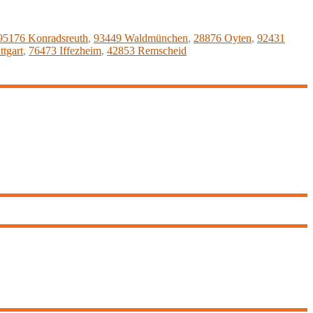
95176 Konradsreuth
,
93449 Waldmünchen
,
28876 Oyten
,
92431
ttgart
,
76473 Iffezheim
,
42853 Remscheid