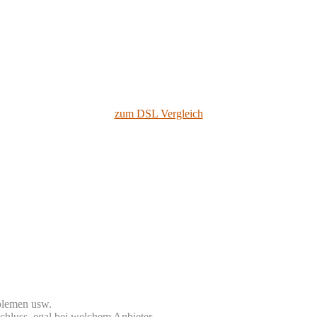
zum DSL Vergleich
blemen usw.
chluss, egal bei welchem Anbieter