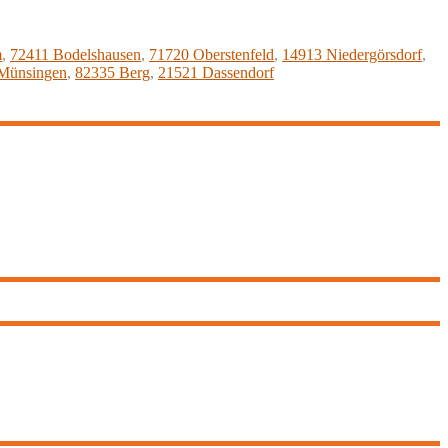
m
,
72411 Bodelshausen
,
71720 Oberstenfeld
,
14913 Niedergörsdorf
,
Münsingen
,
82335 Berg
,
21521 Dassendorf