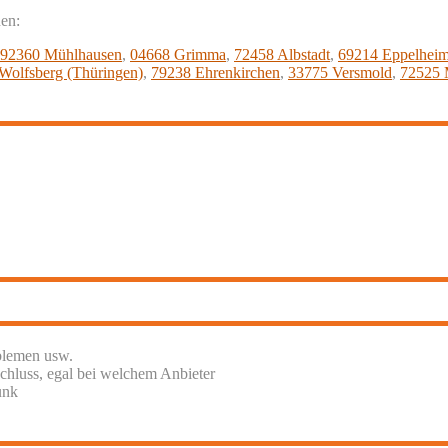
nen:
92360 Mühlhausen
,
04668 Grimma
,
72458 Albstadt
,
69214 Eppelhei
Wolfsberg (Thüringen)
,
79238 Ehrenkirchen
,
33775 Versmold
,
72525 
blemen usw.
chluss, egal bei welchem Anbieter
unk