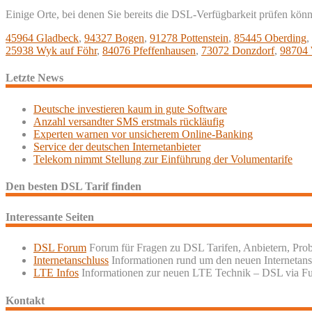
Einige Orte, bei denen Sie bereits die DSL-Verfügbarkeit prüfen kön
45964 Gladbeck
,
94327 Bogen
,
91278 Pottenstein
,
85445 Oberding
,
25938 Wyk auf Föhr
,
84076 Pfeffenhausen
,
73072 Donzdorf
,
98704 
Letzte News
Deutsche investieren kaum in gute Software
Anzahl versandter SMS erstmals rückläufig
Experten warnen vor unsicherem Online-Banking
Service der deutschen Internetanbieter
Telekom nimmt Stellung zur Einführung der Volumentarife
Den besten DSL Tarif finden
Interessante Seiten
DSL Forum
Forum für Fragen zu DSL Tarifen, Anbietern, Pro
Internetanschluss
Informationen rund um den neuen Internetans
LTE Infos
Informationen zur neuen LTE Technik – DSL via F
Kontakt