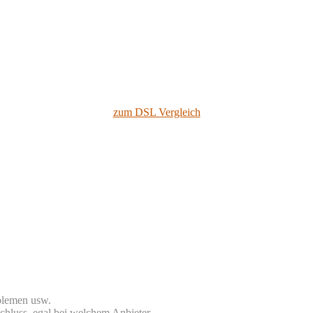
zum DSL Vergleich
blemen usw.
chluss, egal bei welchem Anbieter