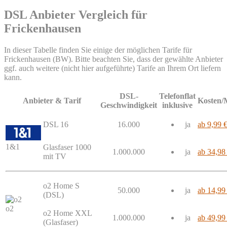
DSL Anbieter Vergleich für
Frickenhausen
In dieser Tabelle finden Sie einige der möglichen Tarife für
Frickenhausen (BW). Bitte beachten Sie, dass der gewählte Anbieter
ggf. auch weitere (nicht hier aufgeführte) Tarife an Ihrem Ort liefern
kann.
DSL-
Telefonflat
Anbieter & Tarif
Kosten/
Geschwindigkeit
inklusive
DSL 16
16.000
ja
ab 9,99 
1&1
Glasfaser 1000
1.000.000
ja
ab 34,98
mit TV
o2 Home S
50.000
ja
ab 14,99
(DSL)
o2
o2 Home XXL
1.000.000
ja
ab 49,99
(Glasfaser)