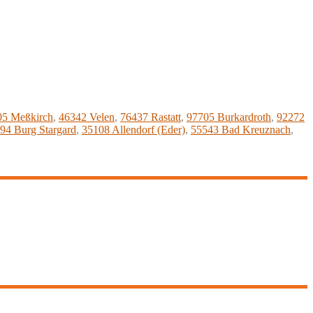
05 Meßkirch
,
46342 Velen
,
76437 Rastatt
,
97705 Burkardroth
,
92272
94 Burg Stargard
,
35108 Allendorf (Eder)
,
55543 Bad Kreuznach
,