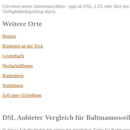
Um einen neuen Internetanschluss - egal ob DSL, LTE oder über das T
Verfügbarkeitsprüfung durch.
Weitere Orte
Beuren
Bissingen an der Teck
Leutenbach
Neckartailfingen
Rudersberg
Waiblingen
Zell unter Aichelberg
DSL Anbieter Vergleich für Baltmannswei
In dieser Tabelle finden Sie einige der möglichen Tarife für Baltmanns