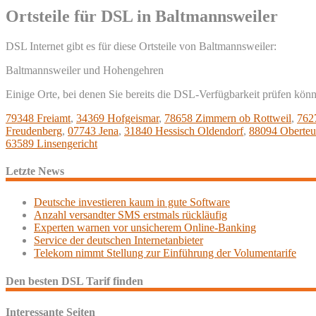
Ortsteile für DSL in Baltmannsweiler
DSL Internet gibt es für diese Ortsteile von Baltmannsweiler:
Baltmannsweiler und Hohengehren
Einige Orte, bei denen Sie bereits die DSL-Verfügbarkeit prüfen kön
79348 Freiamt
,
34369 Hofgeismar
,
78658 Zimmern ob Rottweil
,
7627
Freudenberg
,
07743 Jena
,
31840 Hessisch Oldendorf
,
88094 Oberteu
63589 Linsengericht
Letzte News
Deutsche investieren kaum in gute Software
Anzahl versandter SMS erstmals rückläufig
Experten warnen vor unsicherem Online-Banking
Service der deutschen Internetanbieter
Telekom nimmt Stellung zur Einführung der Volumentarife
Den besten DSL Tarif finden
Interessante Seiten