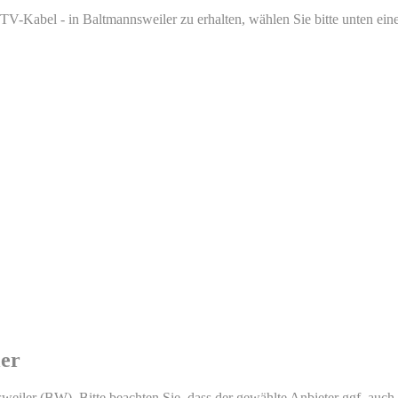
V-Kabel - in Baltmannsweiler zu erhalten, wählen Sie bitte unten eine
ler
weiler (BW). Bitte beachten Sie, dass der gewählte Anbieter ggf. auch w