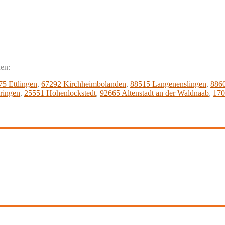
nen:
5 Ettlingen
,
67292 Kirchheimbolanden
,
88515 Langenenslingen
,
886
ringen
,
25551 Hohenlockstedt
,
92665 Altenstadt an der Waldnaab
,
170