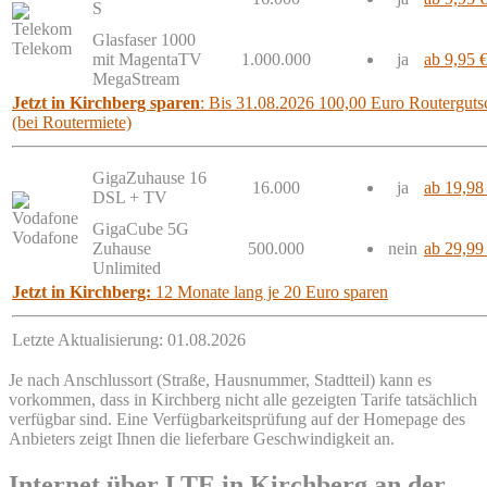
S
Glasfaser 1000
Telekom
mit MagentaTV
1.000.000
ja
ab 9,95 
MegaStream
Jetzt in Kirchberg sparen
: Bis 31.08.2026 100,00 Euro Routergutsc
(bei Routermiete)
GigaZuhause 16
16.000
ja
ab 19,98
DSL + TV
GigaCube 5G
Vodafone
Zuhause
500.000
nein
ab 29,99
Unlimited
Jetzt in Kirchberg:
12 Monate lang je 20 Euro sparen
Letzte Aktualisierung: 01.08.2026
Je nach Anschlussort (Straße, Hausnummer, Stadtteil) kann es
vorkommen, dass in Kirchberg nicht alle gezeigten Tarife tatsächlich
verfügbar sind. Eine Verfügbarkeitsprüfung auf der Homepage des
Anbieters zeigt Ihnen die lieferbare Geschwindigkeit an.
Internet über LTE in Kirchberg an der