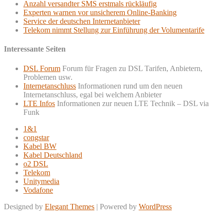
Anzahl versandter SMS erstmals rückläufig
Experten warnen vor unsicherem Online-Banking
Service der deutschen Internetanbieter
Telekom nimmt Stellung zur Einführung der Volumentarife
Interessante Seiten
DSL Forum
Forum für Fragen zu DSL Tarifen, Anbietern,
Problemen usw.
Internetanschluss
Informationen rund um den neuen
Internetanschluss, egal bei welchem Anbieter
LTE Infos
Informationen zur neuen LTE Technik – DSL via
Funk
1&1
congstar
Kabel BW
Kabel Deutschland
o2 DSL
Telekom
Unitymedia
Vodafone
Designed by
Elegant Themes
| Powered by
WordPress