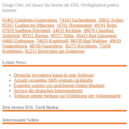
Einige Orte, bei denen Sie bereits die DSL-Verfügbarkeit prüfen
können:
65462 Ginsheim-Gustavsburg
,
74343 Sachsenheim
,
28832 Achim
,
85567 Grafing bei München
,
16761 Hennigsdorf
,
49191 Belm
,
07929 Saalburg-Ebersdorf
,
24635 Rickling
,
38678 Clausthal-
Zellerfeld
,
89331 Burgau
,
09557 Flöha
,
36433 Bad Salzungen
,
64683 Einhausen
,
74635 Kupferzell
,
88339 Bad Waldsee
,
49610
Quakenbrück
,
48336 Sassenberg
,
36275 Kirchheim
,
75438
Knittlingen
,
82211 Herrsching am Ammersee
Letzte News
Deutsche investieren kaum in gute Software
Anzahl versandter SMS erstmals rückläufig
Experten warnen vor unsicherem Online-Banking
Service der deutschen Internetanbieter
Telekom nimmt Stellung zur Einführung der Volumentarife
Den besten DSL Tarif finden
Interessante Seiten