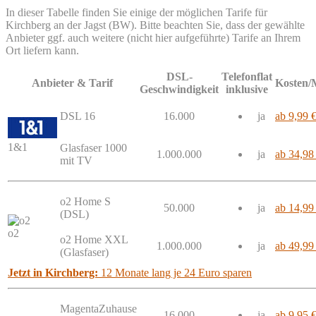
In dieser Tabelle finden Sie einige der möglichen Tarife für
Kirchberg an der Jagst (BW). Bitte beachten Sie, dass der gewählte
Anbieter ggf. auch weitere (nicht hier aufgeführte) Tarife an Ihrem
Ort liefern kann.
DSL-
Telefonflat
Anbieter & Tarif
Kosten/
Geschwindigkeit
inklusive
DSL 16
16.000
ja
ab 9,99 
1&1
Glasfaser 1000
1.000.000
ja
ab 34,98
mit TV
o2 Home S
50.000
ja
ab 14,99
(DSL)
o2
o2 Home XXL
1.000.000
ja
ab 49,99
(Glasfaser)
Jetzt in Kirchberg:
12 Monate lang je 24 Euro sparen
MagentaZuhause
16.000
ja
ab 9,95 