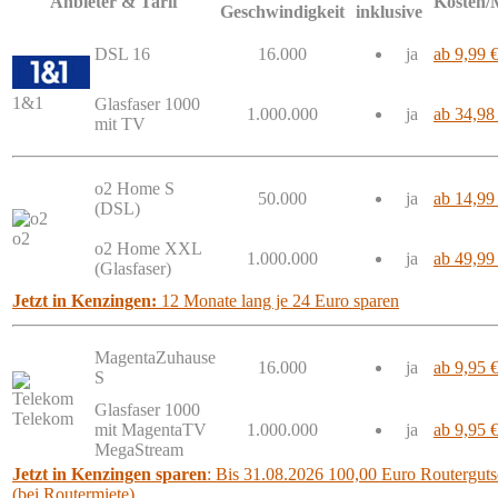
Anbieter & Tarif
Kosten/
Geschwindigkeit
inklusive
DSL 16
16.000
ja
ab 9,99 
1&1
Glasfaser 1000
1.000.000
ja
ab 34,98
mit TV
o2 Home S
50.000
ja
ab 14,99
(DSL)
o2
o2 Home XXL
1.000.000
ja
ab 49,99
(Glasfaser)
Jetzt in Kenzingen:
12 Monate lang je 24 Euro sparen
MagentaZuhause
16.000
ja
ab 9,95 
S
Glasfaser 1000
Telekom
mit MagentaTV
1.000.000
ja
ab 9,95 
MegaStream
Jetzt in Kenzingen sparen
: Bis 31.08.2026 100,00 Euro Routergutsc
(bei Routermiete)