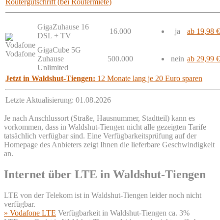
Routergutschrift (bei Routermiete)
GigaZuhause 16
16.000
ja
ab 19,98 €
DSL + TV
GigaCube 5G
Vodafone
Zuhause
500.000
nein
ab 29,99 €
Unlimited
Jetzt in Waldshut-Tiengen:
12 Monate lang je 20 Euro sparen
Letzte Aktualisierung: 01.08.2026
Je nach Anschlussort (Straße, Hausnummer, Stadtteil) kann es
vorkommen, dass in Waldshut-Tiengen nicht alle gezeigten Tarife
tatsächlich verfügbar sind. Eine Verfügbarkeitsprüfung auf der
Homepage des Anbieters zeigt Ihnen die lieferbare Geschwindigkeit
an.
Internet über LTE in Waldshut-Tiengen
LTE von der Telekom ist in Waldshut-Tiengen leider noch nicht
verfügbar.
» Vodafone LTE
Verfügbarkeit in Waldshut-Tiengen ca. 3%