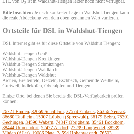
LTE von O
ist in Waldshut-Tiengen leider noch nicht verfügbar.
2
Bitte beachten:
Je nach konkreter Lage in Waldshut-Tiengen kann
die reale Abdeckung von dem oben genannten Wert variieren.
Ortsteile für DSL in Waldshut-Tiengen
DSL Internet gibt es für diese Ortsteile von Waldshut-Tiengen:
Waldshut-Tiengen Gaiß
Waldshut-Tiengen Krenkingen
Waldshut-Tiengen Schmitzingen
Waldshut-Tiengen Waldkirch
Waldshut-Tiengen Waldshut
Aichen, Breitenfeld, Detzeln, Eschbach, Gemeinde Weilheim,
Gurtweil, Indlekofen, Oberalpfen und Tiengen
Einige Orte, bei denen Sie bereits die DSL-Verfügbarkeit prüfen
können:
26721 Emden
,
82069 Schäftlarn
,
37574 Einbeck
,
86356 Neusäß
,
86660 Tapfheim
,
15907 Lübben (Spreewald)
,
36179 Bebra
,
75391
Gechingen
,
34590 Wabern
,
74847 Obrigheim
,
85461 Bockhorn
,
88444 Ummendorf
,
52477 Alsdorf
,
27299 Langwedel
,
38539
Müden (Aller)
,
19086 Plate
,
24594 Hohenwestedt
,
76593