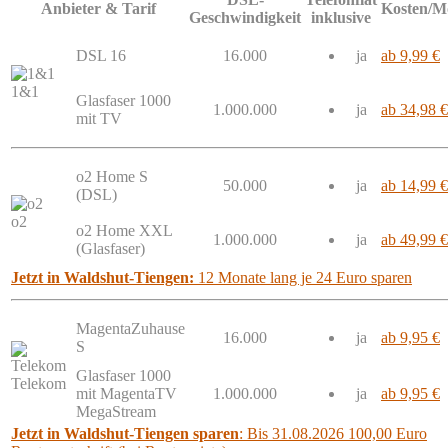
Anbieter & Tarif
Kosten/M
Geschwindigkeit
inklusive
DSL 16
16.000
ja
ab 9,99 €
1&1
Glasfaser 1000
1.000.000
ja
ab 34,98 €
mit TV
o2 Home S
50.000
ja
ab 14,99 €
(DSL)
o2
o2 Home XXL
1.000.000
ja
ab 49,99 €
(Glasfaser)
Jetzt in Waldshut-Tiengen:
12 Monate lang je 24 Euro sparen
MagentaZuhause
16.000
ja
ab 9,95 €
S
Glasfaser 1000
Telekom
mit MagentaTV
1.000.000
ja
ab 9,95 €
MegaStream
Jetzt in Waldshut-Tiengen sparen
: Bis 31.08.2026 100,00 Euro