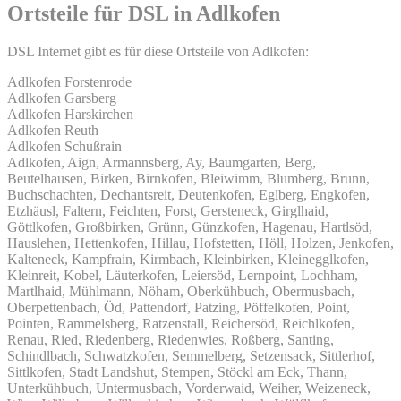
Ortsteile für DSL in Adlkofen
DSL Internet gibt es für diese Ortsteile von Adlkofen:
Adlkofen Forstenrode
Adlkofen Garsberg
Adlkofen Harskirchen
Adlkofen Reuth
Adlkofen Schußrain
Adlkofen, Aign, Armannsberg, Ay, Baumgarten, Berg,
Beutelhausen, Birken, Birnkofen, Bleiwimm, Blumberg, Brunn,
Buchschachten, Dechantsreit, Deutenkofen, Eglberg, Engkofen,
Etzhäusl, Faltern, Feichten, Forst, Gersteneck, Girglhaid,
Göttlkofen, Großbirken, Grünn, Günzkofen, Hagenau, Hartlsöd,
Hauslehen, Hettenkofen, Hillau, Hofstetten, Höll, Holzen, Jenkofen,
Kalteneck, Kampfrain, Kirmbach, Kleinbirken, Kleinegglkofen,
Kleinreit, Kobel, Läuterkofen, Leiersöd, Lernpoint, Lochham,
Martlhaid, Mühlmann, Nöham, Oberkühbuch, Obermusbach,
Oberpettenbach, Öd, Pattendorf, Patzing, Pöffelkofen, Point,
Pointen, Rammelsberg, Ratzenstall, Reichersöd, Reichlkofen,
Renau, Ried, Riedenberg, Riedenwies, Roßberg, Santing,
Schindlbach, Schwatzkofen, Semmelberg, Setzensack, Sittlerhof,
Sittlkofen, Stadt Landshut, Stempen, Stöckl am Eck, Thann,
Unterkühbuch, Untermusbach, Vorderwaid, Weiher, Weizeneck,