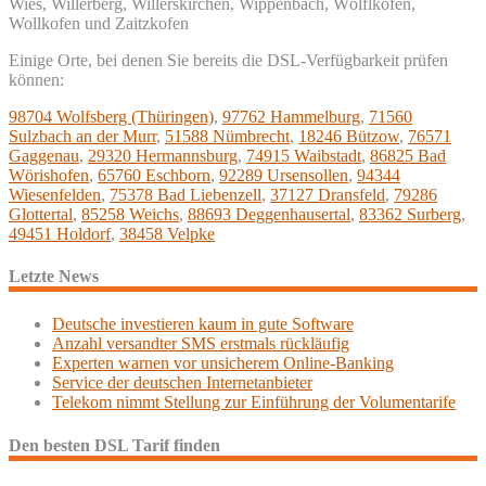
Wies, Willerberg, Willerskirchen, Wippenbach, Wölflkofen,
Wollkofen und Zaitzkofen
Einige Orte, bei denen Sie bereits die DSL-Verfügbarkeit prüfen
können:
98704 Wolfsberg (Thüringen)
,
97762 Hammelburg
,
71560
Sulzbach an der Murr
,
51588 Nümbrecht
,
18246 Bützow
,
76571
Gaggenau
,
29320 Hermannsburg
,
74915 Waibstadt
,
86825 Bad
Wörishofen
,
65760 Eschborn
,
92289 Ursensollen
,
94344
Wiesenfelden
,
75378 Bad Liebenzell
,
37127 Dransfeld
,
79286
Glottertal
,
85258 Weichs
,
88693 Deggenhausertal
,
83362 Surberg
,
49451 Holdorf
,
38458 Velpke
Letzte News
Deutsche investieren kaum in gute Software
Anzahl versandter SMS erstmals rückläufig
Experten warnen vor unsicherem Online-Banking
Service der deutschen Internetanbieter
Telekom nimmt Stellung zur Einführung der Volumentarife
Den besten DSL Tarif finden