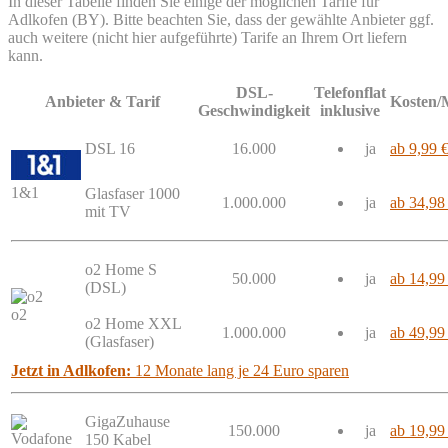
In dieser Tabelle finden Sie einige der möglichen Tarife für
Adlkofen (BY). Bitte beachten Sie, dass der gewählte Anbieter ggf.
auch weitere (nicht hier aufgeführte) Tarife an Ihrem Ort liefern
kann.
DSL-
Telefonflat
Anbieter & Tarif
Kosten/
Geschwindigkeit
inklusive
DSL 16
16.000
ja
ab 9,99 
1&1
Glasfaser 1000
1.000.000
ja
ab 34,98
mit TV
o2 Home S
50.000
ja
ab 14,99
(DSL)
o2
o2 Home XXL
1.000.000
ja
ab 49,99
(Glasfaser)
Jetzt in Adlkofen:
12 Monate lang je 24 Euro sparen
GigaZuhause
150.000
ja
ab 19,99
150 Kabel