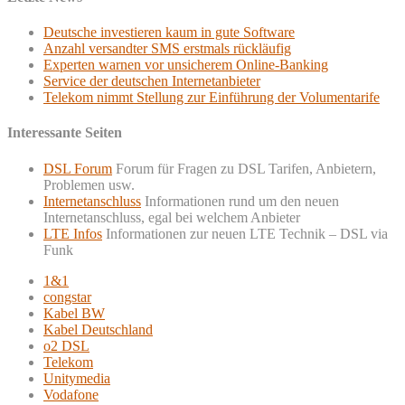
Deutsche investieren kaum in gute Software
Anzahl versandter SMS erstmals rückläufig
Experten warnen vor unsicherem Online-Banking
Service der deutschen Internetanbieter
Telekom nimmt Stellung zur Einführung der Volumentarife
Interessante Seiten
DSL Forum
Forum für Fragen zu DSL Tarifen, Anbietern,
Problemen usw.
Internetanschluss
Informationen rund um den neuen
Internetanschluss, egal bei welchem Anbieter
LTE Infos
Informationen zur neuen LTE Technik – DSL via
Funk
1&1
congstar
Kabel BW
Kabel Deutschland
o2 DSL
Telekom
Unitymedia
Vodafone