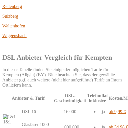
Rettenberg
Sulzberg
Waltenhofen
Wiggensbach
DSL Anbieter Vergleich für Kempten
In dieser Tabelle finden Sie einige der möglichen Tarife für
Kempten (Allgäu) (BY). Bitte beachten Sie, dass der gewählte
Anbieter ggf. auch weitere (nicht hier aufgeführte) Tarife an Ihrem
Ort liefern kann.
DSL-
Telefonflat
Anbieter & Tarif
Kosten/M
Geschwindigkeit
inklusive
DSL 16
16.000
ja
ab 9,99 €
1&1
Glasfaser 1000
1.000.000
ja
ab 34,98 €