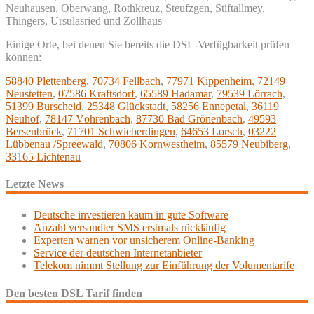
Neuhausen, Oberwang, Rothkreuz, Steufzgen, Stiftallmey,
Thingers, Ursulasried und Zollhaus
Einige Orte, bei denen Sie bereits die DSL-Verfügbarkeit prüfen
können:
58840 Plettenberg
,
70734 Fellbach
,
77971 Kippenheim
,
72149
Neustetten
,
07586 Kraftsdorf
,
65589 Hadamar
,
79539 Lörrach
,
51399 Burscheid
,
25348 Glückstadt
,
58256 Ennepetal
,
36119
Neuhof
,
78147 Vöhrenbach
,
87730 Bad Grönenbach
,
49593
Bersenbrück
,
71701 Schwieberdingen
,
64653 Lorsch
,
03222
Lübbenau /Spreewald
,
70806 Kornwestheim
,
85579 Neubiberg
,
33165 Lichtenau
Letzte News
Deutsche investieren kaum in gute Software
Anzahl versandter SMS erstmals rückläufig
Experten warnen vor unsicherem Online-Banking
Service der deutschen Internetanbieter
Telekom nimmt Stellung zur Einführung der Volumentarife
Den besten DSL Tarif finden