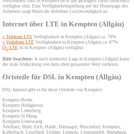
vorkommen, dass in Kempten nicht alle gezeigten Tarife tatsächlich
verfügbar sind. Eine Verfügbarkeitsprüfung auf der Homepage des
Anbieters zeigt Ihnen die lieferbare Geschwindigkeit an.
Internet über LTE in Kempten (Allgäu)
» Telekom LTE
Verfügbarkeit in Kempten (Allgäu) ca. 78%
» Vodafone LTE
Verfügbarkeit in Kempten (Allgäu) ca. 87%
O
LTE
ist in Kempten (Allgäu) verfügbar.
2
Bitte beachten:
Je nach konkreter Lage in Kempten (Allgäu) kann
die reale Abdeckung von dem oben genannten Wert variieren.
Ortsteile für DSL in Kempten (Allgäu)
DSL Internet gibt es für diese Ortsteile von Kempten:
Kempten Breite
Kempten Heiligkreuz
Kempten Lotterberg
Kempten St Mang
Kempten Unterwang
Adelharz, Bühl, Eich, Halde, Härtnagel, Hirschdorf, Kempten,
Kollerbach, Lenzfried, Leubas, Leupolz, Leupratsried, Mariaberg,