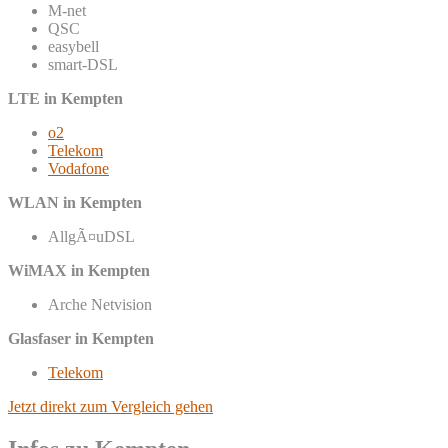
M-net
QSC
easybell
smart-DSL
LTE in Kempten
o2
Telekom
Vodafone
WLAN in Kempten
AllgÃ¤uDSL
WiMAX in Kempten
Arche Netvision
Glasfaser in Kempten
Telekom
Jetzt direkt zum Vergleich gehen