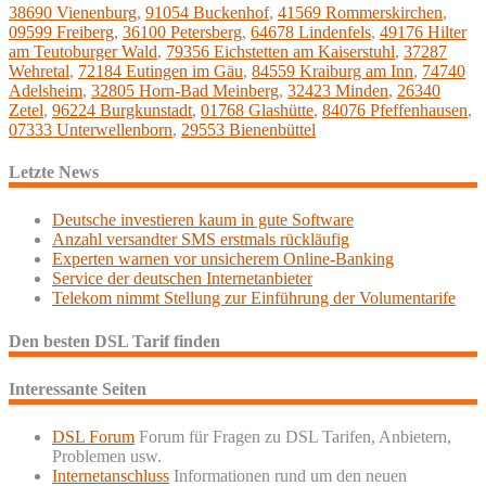
38690 Vienenburg
,
91054 Buckenhof
,
41569 Rommerskirchen
,
09599 Freiberg
,
36100 Petersberg
,
64678 Lindenfels
,
49176 Hilter
am Teutoburger Wald
,
79356 Eichstetten am Kaiserstuhl
,
37287
Wehretal
,
72184 Eutingen im Gäu
,
84559 Kraiburg am Inn
,
74740
Adelsheim
,
32805 Horn-Bad Meinberg
,
32423 Minden
,
26340
Zetel
,
96224 Burgkunstadt
,
01768 Glashütte
,
84076 Pfeffenhausen
,
07333 Unterwellenborn
,
29553 Bienenbüttel
Letzte News
Deutsche investieren kaum in gute Software
Anzahl versandter SMS erstmals rückläufig
Experten warnen vor unsicherem Online-Banking
Service der deutschen Internetanbieter
Telekom nimmt Stellung zur Einführung der Volumentarife
Den besten DSL Tarif finden
Interessante Seiten
DSL Forum
Forum für Fragen zu DSL Tarifen, Anbietern,
Problemen usw.
Internetanschluss
Informationen rund um den neuen