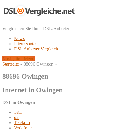
Vergleichen Sie Ihren DSL-Anbieter
News
Interessantes
DSL Anbieter Vergleich
Navigation Menu
Startseite
»
88696 Owingen
»
88696 Owingen
Internet in Owingen
DSL in Owingen
1&1
o2
Telekom
Vodafone