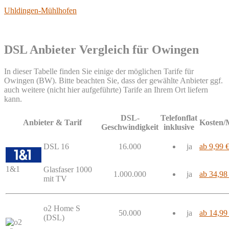
Uhldingen-Mühlhofen
DSL Anbieter Vergleich für Owingen
In dieser Tabelle finden Sie einige der möglichen Tarife für
Owingen (BW). Bitte beachten Sie, dass der gewählte Anbieter ggf.
auch weitere (nicht hier aufgeführte) Tarife an Ihrem Ort liefern
kann.
DSL-
Telefonflat
Anbieter & Tarif
Kosten/
Geschwindigkeit
inklusive
DSL 16
16.000
ja
ab 9,99 
1&1
Glasfaser 1000
1.000.000
ja
ab 34,98
mit TV
o2 Home S
50.000
ja
ab 14,99
(DSL)