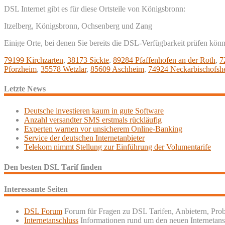
DSL Internet gibt es für diese Ortsteile von Königsbronn:
Itzelberg, Königsbronn, Ochsenberg und Zang
Einige Orte, bei denen Sie bereits die DSL-Verfügbarkeit prüfen kön
79199 Kirchzarten
,
38173 Sickte
,
89284 Pfaffenhofen an der Roth
,
7
Pforzheim
,
35578 Wetzlar
,
85609 Aschheim
,
74924 Neckarbischofsh
Letzte News
Deutsche investieren kaum in gute Software
Anzahl versandter SMS erstmals rückläufig
Experten warnen vor unsicherem Online-Banking
Service der deutschen Internetanbieter
Telekom nimmt Stellung zur Einführung der Volumentarife
Den besten DSL Tarif finden
Interessante Seiten
DSL Forum
Forum für Fragen zu DSL Tarifen, Anbietern, Pro
Internetanschluss
Informationen rund um den neuen Internetans