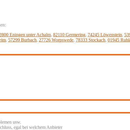
nen:
2800 Eningen unter Achalm
,
82110 Germering
,
74245 Löwenstein
,
53
eim
,
57299 Burbach
,
27726 Worpswede
,
78333 Stockach
,
01945 Ruhl
blemen usw.
chluss, egal bei welchem Anbieter