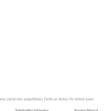
re (nicht hier aufgeführte) Tarife an Ihrem Ort liefern kann.
Telefonflat inklusive
Kosten/Monat