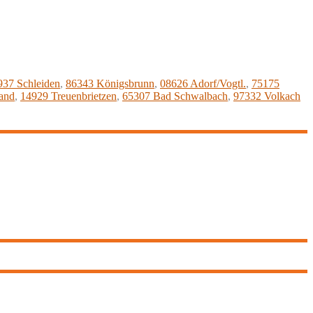
937 Schleiden
,
86343 Königsbrunn
,
08626 Adorf/Vogtl.
,
75175
and
,
14929 Treuenbrietzen
,
65307 Bad Schwalbach
,
97332 Volkach