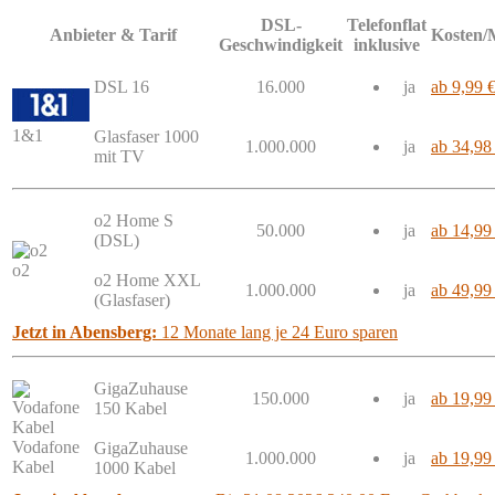
DSL-
Telefonflat
Anbieter & Tarif
Kosten/
Geschwindigkeit
inklusive
DSL 16
16.000
ja
ab 9,99 
1&1
Glasfaser 1000
1.000.000
ja
ab 34,98
mit TV
o2 Home S
50.000
ja
ab 14,99
(DSL)
o2
o2 Home XXL
1.000.000
ja
ab 49,99
(Glasfaser)
Jetzt in Abensberg:
12 Monate lang je 24 Euro sparen
GigaZuhause
150.000
ja
ab 19,99
150 Kabel
Vodafone
GigaZuhause
1.000.000
ja
ab 19,99
Kabel
1000 Kabel