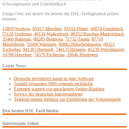
Schwaighausen und Unterhörlbach
Einige Orte, bei denen Sie bereits die DSL-Verfügbarkeit prüfen
können:
15859 Storkow
,
85417 Marzling
,
93102 Pfatter
,
49074 Osnabrück
,
71120 Grafenau
,
49134 Wallenhorst
,
08352 Raschau-Markersbach
,
35466 Rabenau
,
88285 Bodnegg
,
71732 Tamm
,
87719
Mindelheim
,
31606 Warmsen
,
66882 Hütschenhausen
,
08321
Zschorlau
,
94130 Obernzell
,
74613 Öhringen
,
85238 Petershausen
,
14798 Havelsee
,
74579 Fichtenau
,
29646 Bispingen
Letzte News
Deutsche investieren kaum in gute Software
Anzahl versandter SMS erstmals rückläufig
Experten warnen vor unsicherem Online-Banking
Service der deutschen Internetanbieter
Telekom nimmt Stellung zur Einführung der Volumentarife
Den besten DSL Tarif finden
Interessante Seiten