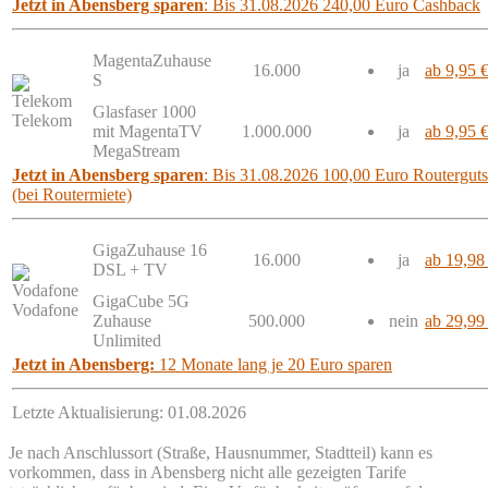
Jetzt in Abensberg sparen
: Bis 31.08.2026 240,00 Euro Cashback
MagentaZuhause
16.000
ja
ab 9,95 
S
Glasfaser 1000
Telekom
mit MagentaTV
1.000.000
ja
ab 9,95 
MegaStream
Jetzt in Abensberg sparen
: Bis 31.08.2026 100,00 Euro Routerguts
(bei Routermiete)
GigaZuhause 16
16.000
ja
ab 19,98
DSL + TV
GigaCube 5G
Vodafone
Zuhause
500.000
nein
ab 29,99
Unlimited
Jetzt in Abensberg:
12 Monate lang je 20 Euro sparen
Letzte Aktualisierung: 01.08.2026
Je nach Anschlussort (Straße, Hausnummer, Stadtteil) kann es
vorkommen, dass in Abensberg nicht alle gezeigten Tarife