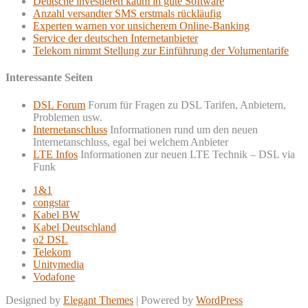
Deutsche investieren kaum in gute Software
Anzahl versandter SMS erstmals rückläufig
Experten warnen vor unsicherem Online-Banking
Service der deutschen Internetanbieter
Telekom nimmt Stellung zur Einführung der Volumentarife
Interessante Seiten
DSL Forum
Forum für Fragen zu DSL Tarifen, Anbietern,
Problemen usw.
Internetanschluss
Informationen rund um den neuen
Internetanschluss, egal bei welchem Anbieter
LTE Infos
Informationen zur neuen LTE Technik – DSL via
Funk
1&1
congstar
Kabel BW
Kabel Deutschland
o2 DSL
Telekom
Unitymedia
Vodafone
Designed by
Elegant Themes
| Powered by
WordPress