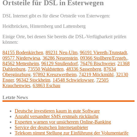
Ortsteile für DSL in Esterwegen
DSL Internet gibt es für diese Ortsteile von Esterwegen:
Heidbrücken, Hinternberg und Lattensberg
Einige Orte, bei denen Sie bereits die DSL-Verfügbarkeit prüfen
können:
84155 Bodenkirchen
,
89231 Neu-Ulm
,
96191 Viereth-Trunstadt
,
09577 Niederwiesa
,
36286 Neuenstein
,
09366 Stollberg/Erzgeb.
,
84562 Mettenheim
,
96129 Strullendorf
,
76476 Bischweier
,
21368
Dahlenburg
,
73550 Waldstetten
,
48336 Sassenberg
,
87634
Obergünzburg
,
97892 Kreuzwertheim
,
74219 Möckmühl
,
32130
Enger
,
96342 Stockheim
,
14548 Schwielowsee
,
72505
Krauchenwies
,
63863 Eschau
Letzte News
Deutsche investieren kaum in gute Software
Anzahl versandter SMS erstmals rückläufig
Experten warnen vor unsicherem Online-Banking
Service der deutschen Internetanbieter
Telekom nimmt Stellung zur Einführung der Volumentarife