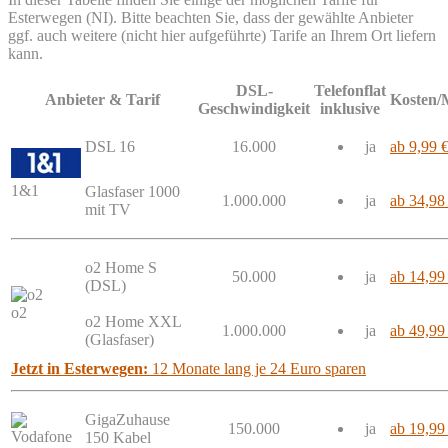
Esterwegen (NI). Bitte beachten Sie, dass der gewählte Anbieter
ggf. auch weitere (nicht hier aufgeführte) Tarife an Ihrem Ort liefern
kann.
DSL-
Telefonflat
Anbieter & Tarif
Kosten/
Geschwindigkeit
inklusive
DSL 16
16.000
ja
ab 9,99 
1&1
Glasfaser 1000
1.000.000
ja
ab 34,98
mit TV
o2 Home S
50.000
ja
ab 14,99
(DSL)
o2
o2 Home XXL
1.000.000
ja
ab 49,99
(Glasfaser)
Jetzt in Esterwegen:
12 Monate lang je 24 Euro sparen
GigaZuhause
150.000
ja
ab 19,99
150 Kabel