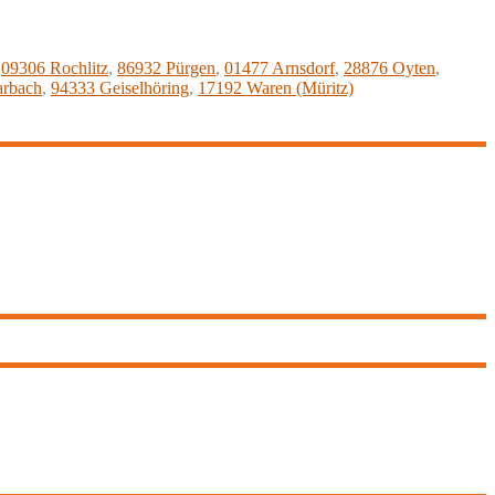
,
09306 Rochlitz
,
86932 Pürgen
,
01477 Arnsdorf
,
28876 Oyten
,
arbach
,
94333 Geiselhöring
,
17192 Waren (Müritz)