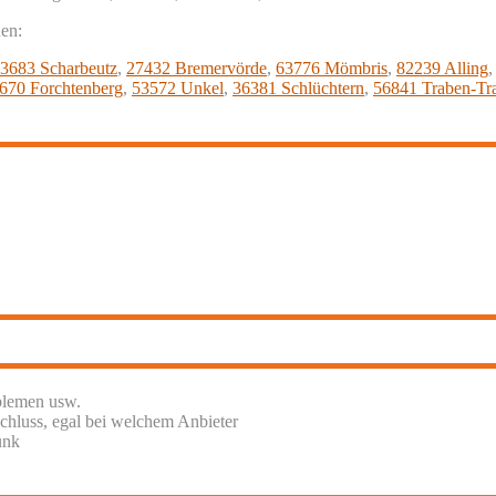
nen:
3683 Scharbeutz
,
27432 Bremervörde
,
63776 Mömbris
,
82239 Alling
670 Forchtenberg
,
53572 Unkel
,
36381 Schlüchtern
,
56841 Traben-Tr
blemen usw.
chluss, egal bei welchem Anbieter
unk