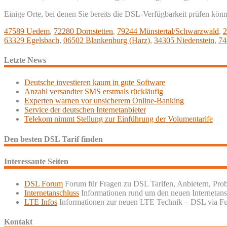
Einige Orte, bei denen Sie bereits die DSL-Verfügbarkeit prüfen kön
47589 Uedem
,
72280 Dornstetten
,
79244 Münstertal/Schwarzwald
,
2
63329 Egelsbach
,
06502 Blankenburg (Harz)
,
34305 Niedenstein
,
74
Letzte News
Deutsche investieren kaum in gute Software
Anzahl versandter SMS erstmals rückläufig
Experten warnen vor unsicherem Online-Banking
Service der deutschen Internetanbieter
Telekom nimmt Stellung zur Einführung der Volumentarife
Den besten DSL Tarif finden
Interessante Seiten
DSL Forum
Forum für Fragen zu DSL Tarifen, Anbietern, Pro
Internetanschluss
Informationen rund um den neuen Internetans
LTE Infos
Informationen zur neuen LTE Technik – DSL via F
Kontakt