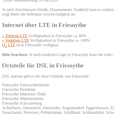
Letzte Aktualisierung: 01.08.2026
Je nach Anschlussort (Straße, Hausnummer, Stadtteil) kann es vorkomm
zeigt Ihnen die lieferbare Geschwindigkeit an.
Internet über LTE in Friesoythe
» Telekom LTE
Verfügbarkeit in Friesoythe ca. 86%
» Vodafone LTE
Verfügbarkeit in Friesoythe ca. 100%
O
LTE
ist in Friesoythe verfügbar.
2
Bitte beachten:
Je nach konkreter Lage in Friesoythe kann die real
Ortsteile für DSL in Friesoythe
DSL Internet gibt es für diese Ortsteile von Friesoythe:
Friesoythe Edewechterdamm
Friesoythe Heinfelde
Friesoythe Mittelsten Thüle
Friesoythe Mittelstenthüle
Friesoythe Schwaneburg
Achterhörn, Ahrensdorf, Altenoythe, Augustendorf, Eggershausen, 
Neuscharrel, Neuvrees, Pehmertange, Schillburg, Schlingshöhe, Sch