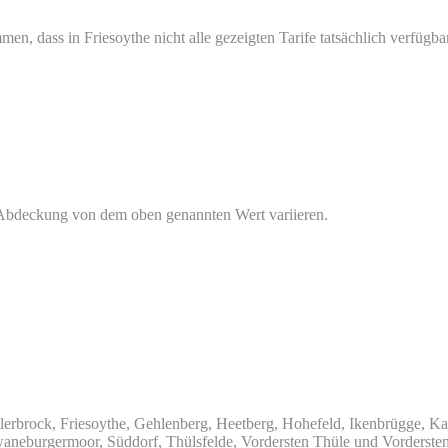
en, dass in Friesoythe nicht alle gezeigten Tarife tatsächlich verfüg
e Abdeckung von dem oben genannten Wert variieren.
Ellerbrock, Friesoythe, Gehlenberg, Heetberg, Hohefeld, Ikenbrügg
waneburgermoor, Süddorf, Thülsfelde, Vordersten Thüle und Vordersten