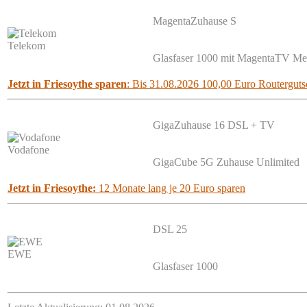
MagentaZuhause S
Telekom
Glasfaser 1000 mit MagentaTV M
Jetzt in Friesoythe sparen
: Bis 31.08.2026 100,00 Euro Routergutsc
GigaZuhause 16 DSL + TV
Vodafone
GigaCube 5G Zuhause Unlimited
Jetzt in Friesoythe:
12 Monate lang je 20 Euro sparen
DSL 25
EWE
Glasfaser 1000