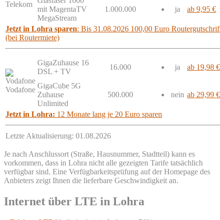
Glasfaser 1000
Telekom
mit MagentaTV
1.000.000
ja
ab 9,95 €
MegaStream
Jetzt in Lohra sparen
: Bis 31.08.2026 100,00 Euro Routergutschrif
(bei Routermiete)
GigaZuhause 16
16.000
ja
ab 19,98 €
DSL + TV
GigaCube 5G
Vodafone
Zuhause
500.000
nein
ab 29,99 €
Unlimited
Jetzt in Lohra:
12 Monate lang je 20 Euro sparen
Letzte Aktualisierung: 01.08.2026
Je nach Anschlussort (Straße, Hausnummer, Stadtteil) kann es
vorkommen, dass in Lohra nicht alle gezeigten Tarife tatsächlich
verfügbar sind. Eine Verfügbarkeitsprüfung auf der Homepage des
Anbieters zeigt Ihnen die lieferbare Geschwindigkeit an.
Internet über LTE in Lohra