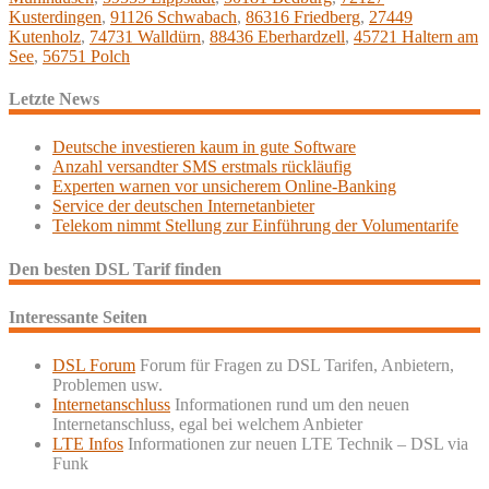
Kusterdingen
,
91126 Schwabach
,
86316 Friedberg
,
27449
Kutenholz
,
74731 Walldürn
,
88436 Eberhardzell
,
45721 Haltern am
See
,
56751 Polch
Letzte News
Deutsche investieren kaum in gute Software
Anzahl versandter SMS erstmals rückläufig
Experten warnen vor unsicherem Online-Banking
Service der deutschen Internetanbieter
Telekom nimmt Stellung zur Einführung der Volumentarife
Den besten DSL Tarif finden
Interessante Seiten
DSL Forum
Forum für Fragen zu DSL Tarifen, Anbietern,
Problemen usw.
Internetanschluss
Informationen rund um den neuen
Internetanschluss, egal bei welchem Anbieter
LTE Infos
Informationen zur neuen LTE Technik – DSL via
Funk