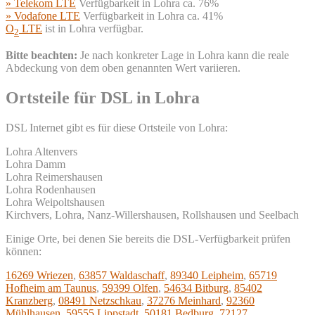
» Telekom LTE
Verfügbarkeit in Lohra ca. 76%
» Vodafone LTE
Verfügbarkeit in Lohra ca. 41%
O
LTE
ist in Lohra verfügbar.
2
Bitte beachten:
Je nach konkreter Lage in Lohra kann die reale
Abdeckung von dem oben genannten Wert variieren.
Ortsteile für DSL in Lohra
DSL Internet gibt es für diese Ortsteile von Lohra:
Lohra Altenvers
Lohra Damm
Lohra Reimershausen
Lohra Rodenhausen
Lohra Weipoltshausen
Kirchvers, Lohra, Nanz-Willershausen, Rollshausen und Seelbach
Einige Orte, bei denen Sie bereits die DSL-Verfügbarkeit prüfen
können:
16269 Wriezen
,
63857 Waldaschaff
,
89340 Leipheim
,
65719
Hofheim am Taunus
,
59399 Olfen
,
54634 Bitburg
,
85402
Kranzberg
,
08491 Netzschkau
,
37276 Meinhard
,
92360
Mühlhausen
,
59555 Lippstadt
,
50181 Bedburg
,
72127