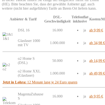
(HE). Bitte beachten Sie, dass der gewählte Anbieter ggf. auch
weitere (nicht hier aufgeführte) Tarife an Ihrem Ort liefern kann.
DSL-
Telefonflat
Anbieter & Tarif
Kosten/M
Geschwindigkeit
inklusive
DSL 16
16.000
ja
ab 9,99 €
1&1
Glasfaser 1000
1.000.000
ja
ab 34,98 €
mit TV
o2 Home S
50.000
ja
ab 14,99 €
(DSL)
o2
o2 Home XXL
1.000.000
ja
ab 49,99 €
(Glasfaser)
Jetzt in Lohra:
12 Monate lang je 24 Euro sparen
MagentaZuhause
16.000
ja
ab 9,95 €
S