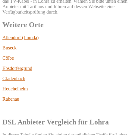
das TV-Kabel - in Lohra zu erhalten, wählen Sie bitte unten einen
Anbieter mit Tarif aus und führen auf dessen Webseite eine
Verfügbarkeitsprüfung durch.
Weitere Orte
Allendorf (Lumda)
Buseck
Cölbe
Ebsdorfergrund
Gladenbach
Heuchelheim
Rabenau
DSL Anbieter Vergleich für Lohra
In dieser Tabelle finden Sie einige der möglichen Tarife für Lohra