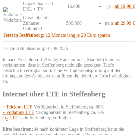
GigaZuhause 16
16.000
ja
ab 19,98 €
DSL + TV
GigaCube 5G
Vodafone
Zuhause
500.000
nein
ab 29,99 €
Unlimited
Jetzt in Steffenberg:
12 Monate lang je 20 Euro sparen
Letzte Aktualisierung: 01.08.2026
Je nach Anschlussort (Straße, Hausnummer, Stadtteil) kann es
vorkommen, dass in Steffenberg nicht alle gezeigten Tarife
tatsächlich verfügbar sind. Eine Verfügbarkeitsprüfung auf der
Homepage des Anbieters zeigt Ihnen die lieferbare Geschwindigkeit
an.
Internet über LTE in Steffenberg
» Telekom LTE
Verfügbarkeit in Steffenberg ca. 60%
» Vodafone LTE
Verfügbarkeit in Steffenberg ca. 6%
O
LTE
ist in Steffenberg verfügbar.
2
Bitte beachten:
Je nach konkreter Lage in Steffenberg kann die
reale Abdeckung von dem oben genannten Wert variieren.