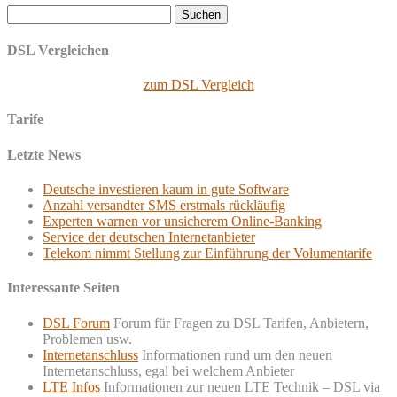
Suchen
nach:
DSL Vergleichen
zum DSL Vergleich
Tarife
Letzte News
Deutsche investieren kaum in gute Software
Anzahl versandter SMS erstmals rückläufig
Experten warnen vor unsicherem Online-Banking
Service der deutschen Internetanbieter
Telekom nimmt Stellung zur Einführung der Volumentarife
Interessante Seiten
DSL Forum
Forum für Fragen zu DSL Tarifen, Anbietern,
Problemen usw.
Internetanschluss
Informationen rund um den neuen
Internetanschluss, egal bei welchem Anbieter
LTE Infos
Informationen zur neuen LTE Technik – DSL via