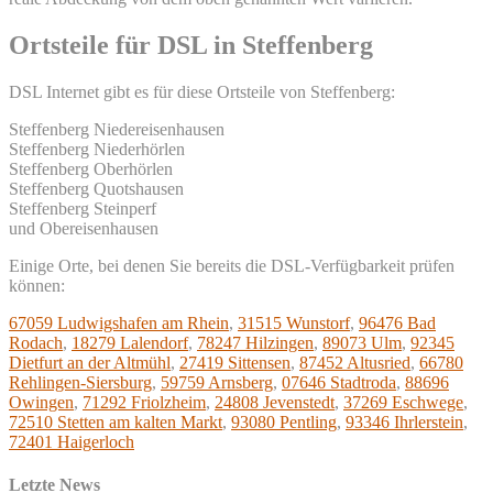
Ortsteile für DSL in Steffenberg
DSL Internet gibt es für diese Ortsteile von Steffenberg:
Steffenberg Niedereisenhausen
Steffenberg Niederhörlen
Steffenberg Oberhörlen
Steffenberg Quotshausen
Steffenberg Steinperf
und Obereisenhausen
Einige Orte, bei denen Sie bereits die DSL-Verfügbarkeit prüfen
können:
67059 Ludwigshafen am Rhein
,
31515 Wunstorf
,
96476 Bad
Rodach
,
18279 Lalendorf
,
78247 Hilzingen
,
89073 Ulm
,
92345
Dietfurt an der Altmühl
,
27419 Sittensen
,
87452 Altusried
,
66780
Rehlingen-Siersburg
,
59759 Arnsberg
,
07646 Stadtroda
,
88696
Owingen
,
71292 Friolzheim
,
24808 Jevenstedt
,
37269 Eschwege
,
72510 Stetten am kalten Markt
,
93080 Pentling
,
93346 Ihrlerstein
,
72401 Haigerloch
Letzte News