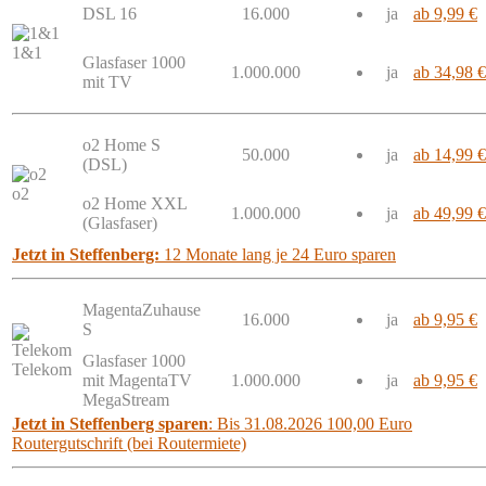
DSL 16
16.000
ja
ab 9,99 €
1&1
Glasfaser 1000
1.000.000
ja
ab 34,98 €
mit TV
o2 Home S
50.000
ja
ab 14,99 €
(DSL)
o2
o2 Home XXL
1.000.000
ja
ab 49,99 €
(Glasfaser)
Jetzt in Steffenberg:
12 Monate lang je 24 Euro sparen
MagentaZuhause
16.000
ja
ab 9,95 €
S
Glasfaser 1000
Telekom
mit MagentaTV
1.000.000
ja
ab 9,95 €
MegaStream
Jetzt in Steffenberg sparen
: Bis 31.08.2026 100,00 Euro
Routergutschrift (bei Routermiete)