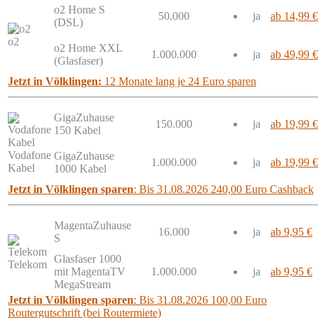
o2 Home S
50.000
ja
ab 14,99 €
(DSL)
o2
o2 Home XXL
1.000.000
ja
ab 49,99 €
(Glasfaser)
Jetzt in Völklingen:
12 Monate lang je 24 Euro sparen
GigaZuhause
150.000
ja
ab 19,99 €
150 Kabel
Vodafone
GigaZuhause
1.000.000
ja
ab 19,99 €
Kabel
1000 Kabel
Jetzt in Völklingen sparen
: Bis 31.08.2026 240,00 Euro Cashback
MagentaZuhause
16.000
ja
ab 9,95 €
S
Glasfaser 1000
Telekom
mit MagentaTV
1.000.000
ja
ab 9,95 €
MegaStream
Jetzt in Völklingen sparen
: Bis 31.08.2026 100,00 Euro
Routergutschrift (bei Routermiete)