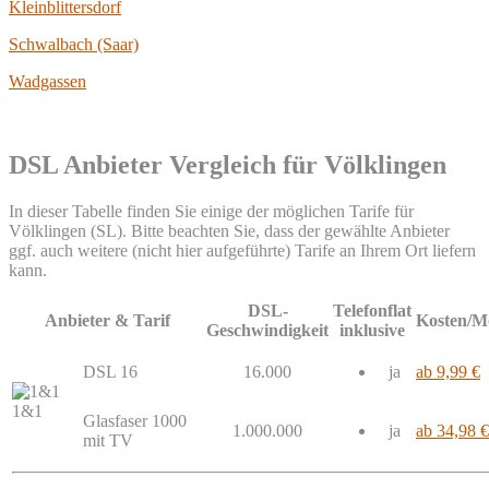
Kleinblittersdorf
Schwalbach (Saar)
Wadgassen
DSL Anbieter Vergleich für Völklingen
In dieser Tabelle finden Sie einige der möglichen Tarife für
Völklingen (SL). Bitte beachten Sie, dass der gewählte Anbieter
ggf. auch weitere (nicht hier aufgeführte) Tarife an Ihrem Ort liefern
kann.
DSL-
Telefonflat
Anbieter & Tarif
Kosten/M
Geschwindigkeit
inklusive
DSL 16
16.000
ja
ab 9,99 €
1&1
Glasfaser 1000
1.000.000
ja
ab 34,98 €
mit TV