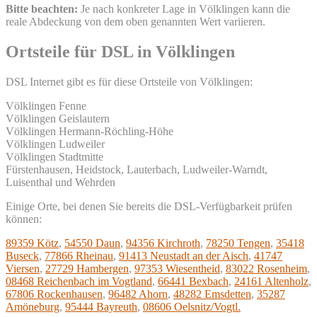
Bitte beachten:
Je nach konkreter Lage in Völklingen kann die
reale Abdeckung von dem oben genannten Wert variieren.
Ortsteile für DSL in Völklingen
DSL Internet gibt es für diese Ortsteile von Völklingen:
Völklingen Fenne
Völklingen Geislautern
Völklingen Hermann-Röchling-Höhe
Völklingen Ludweiler
Völklingen Stadtmitte
Fürstenhausen, Heidstock, Lauterbach, Ludweiler-Warndt,
Luisenthal und Wehrden
Einige Orte, bei denen Sie bereits die DSL-Verfügbarkeit prüfen
können:
89359 Kötz
,
54550 Daun
,
94356 Kirchroth
,
78250 Tengen
,
35418
Buseck
,
77866 Rheinau
,
91413 Neustadt an der Aisch
,
41747
Viersen
,
27729 Hambergen
,
97353 Wiesentheid
,
83022 Rosenheim
,
08468 Reichenbach im Vogtland
,
66441 Bexbach
,
24161 Altenholz
,
67806 Rockenhausen
,
96482 Ahorn
,
48282 Emsdetten
,
35287
Amöneburg
,
95444 Bayreuth
,
08606 Oelsnitz/Vogtl.