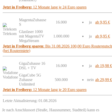
Jetzt in Freiberg:
12 Monate lang je 24 Euro sparen
MagentaZuhause
16.000
ja
ab 9,95 €
S
Glasfaser 1000
Telekom
mit MagentaTV
1.000.000
ja
ab 9,95 €
MegaStream
Jetzt in Freiberg sparen
: Bis 31.08.2026 100,00 Euro Routergutschr
(bei Routermiete)
GigaZuhause 16
16.000
ja
ab 19,98 €
DSL + TV
GigaCube 5G
Vodafone
Zuhause
500.000
nein
ab 29,99 €
Unlimited
Jetzt in Freiberg:
12 Monate lang je 20 Euro sparen
Letzte Aktualisierung: 01.08.2026
Je nach Anschlussort (Straße, Hausnummer, Stadtteil) kann es