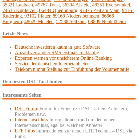
35321 Laubach
,
49767 Twist
,
36304 Alsfeld
,
48351 Everswinkel
,
74635 Kupferzell
,
06484 Quedlinburg
,
97475 Zeil am Main
,
94161
Ruderting
,
93102 Pfatter
,
89168 Niederstotzingen
,
86666
Burgheim
,
48629 Metelen
,
52538 Selfkant
,
68809 Neulußheim
Letzte News
Deutsche investieren kaum in gute Software
Anzahl versandter SMS erstmals rückläufig
Experten warnen vor unsicherem Online-Banking
Service der deutschen Internetanbieter
Telekom nimmt Stellung zur Einführung der Volumentarife
Den besten DSL Tarif finden
Interessante Seiten
DSL Forum
Forum für Fragen zu DSL Tarifen, Anbietern,
Problemen usw.
Internetanschluss
Informationen rund um den neuen
Internetanschluss, egal bei welchem Anbieter
LTE Infos
Informationen zur neuen LTE Technik – DSL via
Funk