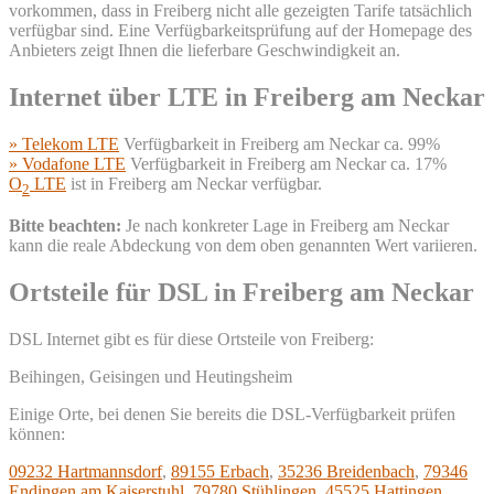
vorkommen, dass in Freiberg nicht alle gezeigten Tarife tatsächlich
verfügbar sind. Eine Verfügbarkeitsprüfung auf der Homepage des
Anbieters zeigt Ihnen die lieferbare Geschwindigkeit an.
Internet über LTE in Freiberg am Neckar
» Telekom LTE
Verfügbarkeit in Freiberg am Neckar ca. 99%
» Vodafone LTE
Verfügbarkeit in Freiberg am Neckar ca. 17%
O
LTE
ist in Freiberg am Neckar verfügbar.
2
Bitte beachten:
Je nach konkreter Lage in Freiberg am Neckar
kann die reale Abdeckung von dem oben genannten Wert variieren.
Ortsteile für DSL in Freiberg am Neckar
DSL Internet gibt es für diese Ortsteile von Freiberg:
Beihingen, Geisingen und Heutingsheim
Einige Orte, bei denen Sie bereits die DSL-Verfügbarkeit prüfen
können:
09232 Hartmannsdorf
,
89155 Erbach
,
35236 Breidenbach
,
79346
Endingen am Kaiserstuhl
,
79780 Stühlingen
,
45525 Hattingen
,