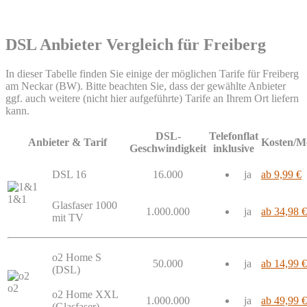
DSL Anbieter Vergleich für Freiberg
In dieser Tabelle finden Sie einige der möglichen Tarife für Freiberg
am Neckar (BW). Bitte beachten Sie, dass der gewählte Anbieter
ggf. auch weitere (nicht hier aufgeführte) Tarife an Ihrem Ort liefern
kann.
DSL-
Telefonflat
Anbieter & Tarif
Kosten/M
Geschwindigkeit
inklusive
DSL 16
16.000
ja
ab 9,99 €
1&1
Glasfaser 1000
1.000.000
ja
ab 34,98 €
mit TV
o2 Home S
50.000
ja
ab 14,99 €
(DSL)
o2
o2 Home XXL
1.000.000
ja
ab 49,99 €
(Glasfaser)