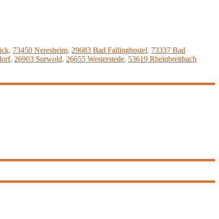
ück
,
73450 Neresheim
,
29683 Bad Fallingbostel
,
73337 Bad
orf
,
26903 Surwold
,
26655 Westerstede
,
53619 Rheinbreitbach