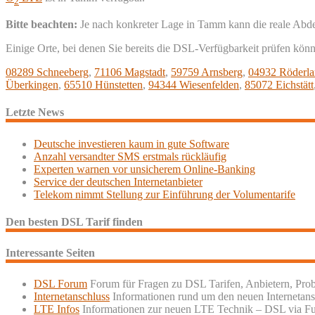
2
Bitte beachten:
Je nach konkreter Lage in Tamm kann die reale Abd
Einige Orte, bei denen Sie bereits die DSL-Verfügbarkeit prüfen kön
08289 Schneeberg
,
71106 Magstadt
,
59759 Arnsberg
,
04932 Röderl
Überkingen
,
65510 Hünstetten
,
94344 Wiesenfelden
,
85072 Eichstätt
Letzte News
Deutsche investieren kaum in gute Software
Anzahl versandter SMS erstmals rückläufig
Experten warnen vor unsicherem Online-Banking
Service der deutschen Internetanbieter
Telekom nimmt Stellung zur Einführung der Volumentarife
Den besten DSL Tarif finden
Interessante Seiten
DSL Forum
Forum für Fragen zu DSL Tarifen, Anbietern, Pro
Internetanschluss
Informationen rund um den neuen Internetans
LTE Infos
Informationen zur neuen LTE Technik – DSL via F