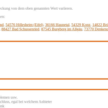
eckung von dem oben genannten Wert variieren.
nen:
and
,
54576 Hillesheim (Eifel)
,
36166 Haunetal
,
54329 Konz
,
14822 Br
,
88427 Bad Schussenried
,
87545 Burgberg im Allgäu
,
73770 Denkend
blemen usw.
chluss, egal bei welchem Anbieter
unk