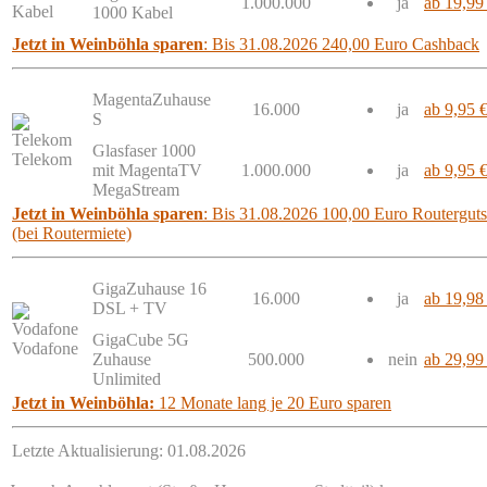
1.000.000
ja
ab 19,99
Kabel
1000 Kabel
Jetzt in Weinböhla sparen
: Bis 31.08.2026 240,00 Euro Cashback
MagentaZuhause
16.000
ja
ab 9,95 
S
Glasfaser 1000
Telekom
mit MagentaTV
1.000.000
ja
ab 9,95 
MegaStream
Jetzt in Weinböhla sparen
: Bis 31.08.2026 100,00 Euro Routerguts
(bei Routermiete)
GigaZuhause 16
16.000
ja
ab 19,98
DSL + TV
GigaCube 5G
Vodafone
Zuhause
500.000
nein
ab 29,99
Unlimited
Jetzt in Weinböhla:
12 Monate lang je 20 Euro sparen
Letzte Aktualisierung: 01.08.2026