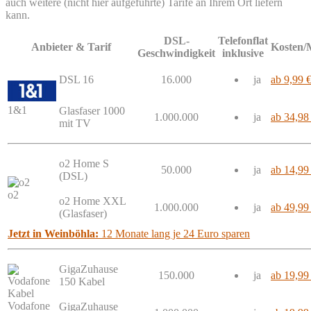
auch weitere (nicht hier aufgeführte) Tarife an Ihrem Ort liefern
kann.
DSL-
Telefonflat
Anbieter & Tarif
Kosten/
Geschwindigkeit
inklusive
DSL 16
16.000
ja
ab 9,99 
1&1
Glasfaser 1000
1.000.000
ja
ab 34,98
mit TV
o2 Home S
50.000
ja
ab 14,99
(DSL)
o2
o2 Home XXL
1.000.000
ja
ab 49,99
(Glasfaser)
Jetzt in Weinböhla:
12 Monate lang je 24 Euro sparen
GigaZuhause
150.000
ja
ab 19,99
150 Kabel
Vodafone
GigaZuhause