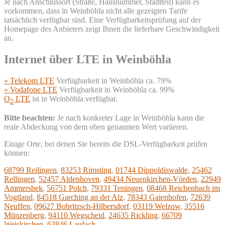
Je nach Anschlussort (Straße, Hausnummer, Stadtteil) kann es
vorkommen, dass in Weinböhla nicht alle gezeigten Tarife
tatsächlich verfügbar sind. Eine Verfügbarkeitsprüfung auf der
Homepage des Anbieters zeigt Ihnen die lieferbare Geschwindigkeit
an.
Internet über LTE in Weinböhla
» Telekom LTE
Verfügbarkeit in Weinböhla ca. 79%
» Vodafone LTE
Verfügbarkeit in Weinböhla ca. 99%
O
LTE
ist in Weinböhla verfügbar.
2
Bitte beachten:
Je nach konkreter Lage in Weinböhla kann die
reale Abdeckung von dem oben genannten Wert variieren.
Einige Orte, bei denen Sie bereits die DSL-Verfügbarkeit prüfen
können:
68799 Reilingen
,
83253 Rimsting
,
01744 Dippoldiswalde
,
25462
Rellingen
,
52457 Aldenhoven
,
49434 Neuenkirchen-Vörden
,
22949
Ammersbek
,
56751 Polch
,
79331 Teningen
,
08468 Reichenbach im
Vogtland
,
84518 Garching an der Alz
,
78343 Gaienhofen
,
72639
Neuffen
,
09627 Bobritzsch-Hilbersdorf
,
03119 Welzow
,
35516
Münzenberg
,
94110 Wegscheid
,
24635 Rickling
,
66709
Weiskirchen
,
63846 Laufach