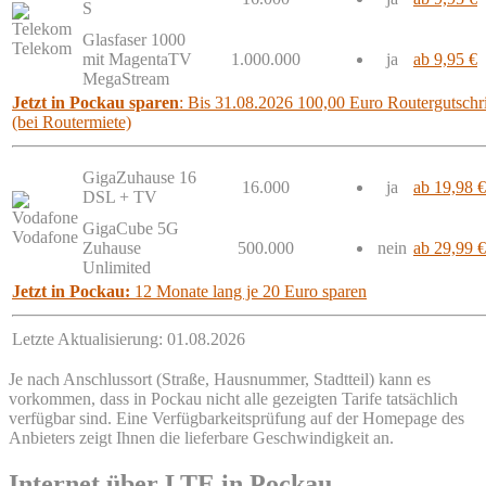
S
Glasfaser 1000
Telekom
mit MagentaTV
1.000.000
ja
ab 9,95 €
MegaStream
Jetzt in Pockau sparen
: Bis 31.08.2026 100,00 Euro Routergutschri
(bei Routermiete)
GigaZuhause 16
16.000
ja
ab 19,98 €
DSL + TV
GigaCube 5G
Vodafone
Zuhause
500.000
nein
ab 29,99 €
Unlimited
Jetzt in Pockau:
12 Monate lang je 20 Euro sparen
Letzte Aktualisierung: 01.08.2026
Je nach Anschlussort (Straße, Hausnummer, Stadtteil) kann es
vorkommen, dass in Pockau nicht alle gezeigten Tarife tatsächlich
verfügbar sind. Eine Verfügbarkeitsprüfung auf der Homepage des
Anbieters zeigt Ihnen die lieferbare Geschwindigkeit an.
Internet über LTE in Pockau