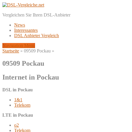
Vergleichen Sie Ihren DSL-Anbieter
News
Interessantes
DSL Anbieter Vergleich
Navigation Menu
Startseite
»
09509 Pockau
»
09509 Pockau
Internet in Pockau
DSL in Pockau
1&1
Telekom
LTE in Pockau
o2
Telekom