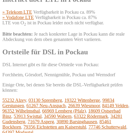
» Telekom LTE
Verfügbarkeit in Pockau ca. 89%
» Vodafone LTE
Verfügbarkeit in Pockau ca. 87%
LTE von O
ist in Pockau leider noch nicht verfügbar.
2
Bitte beachten:
Je nach konkreter Lage in Pockau kann die reale
Abdeckung von dem oben genannten Wert variieren.
Ortsteile für DSL in Pockau
DSL Internet gibt es für diese Ortsteile von Pockau:
Forchheim, Görsdorf, Nennigmühle, Pockau und Wernsdorf
Einige Orte, bei denen Sie bereits die DSL-Verfügbarkeit prüfen
können:
55232 Alzey
,
03130 Spremberg
,
19322 Wittenberge
,
99834
Gerstungen
,
61267 Neu-Anspach
,
26639 Wiesmoor
,
84149 Velden
,
96352 Wilhelmsthal
,
66969 Lemberg (Pfalz)
,
18609 Ostseebad
Binz
,
53913 Swisttal
,
34590 Wabern
,
63322 Rödermark
,
34281
Gudensberg
,
71679 Asperg
,
30890 Barsinghausen
,
85461
Bockhorn
,
79356 Eichstetten am Kaiserstuhl
,
77746 Schutterwald
,
64397 Modautal