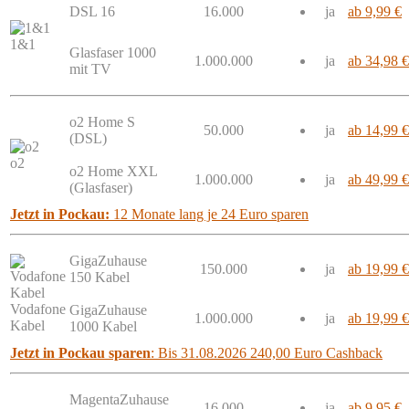
DSL 16
16.000
ja
ab 9,99 €
1&1
Glasfaser 1000
1.000.000
ja
ab 34,98 €
mit TV
o2 Home S
50.000
ja
ab 14,99 €
(DSL)
o2
o2 Home XXL
1.000.000
ja
ab 49,99 €
(Glasfaser)
Jetzt in Pockau:
12 Monate lang je 24 Euro sparen
GigaZuhause
150.000
ja
ab 19,99 €
150 Kabel
Vodafone
GigaZuhause
1.000.000
ja
ab 19,99 €
Kabel
1000 Kabel
Jetzt in Pockau sparen
: Bis 31.08.2026 240,00 Euro Cashback
MagentaZuhause
16.000
ja
ab 9,95 €