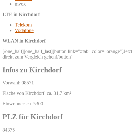
mvox
LTE in Kirchdorf
Telekom
Vodafone
WLAN in Kirchdorf
[/one_half][one_half_last][button link="#tab" color="orange"]Jetzt
direkt zum Vergleich gehen[/button]
Infos zu Kirchdorf
Vorwahl: 08571
Fläche von Kirchdorf: ca. 31,7 km²
Einwohner: ca. 5300
PLZ für Kirchdorf
84375