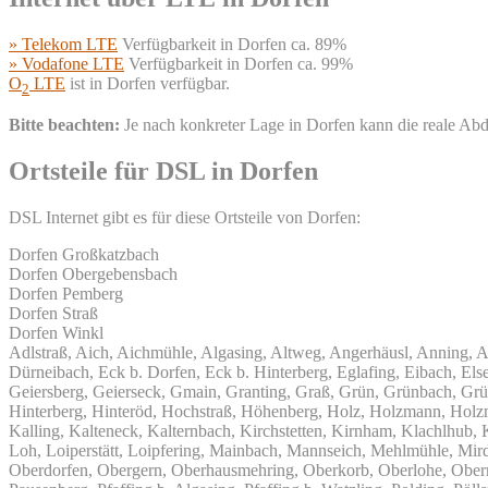
» Telekom LTE
Verfügbarkeit in Dorfen ca. 89%
» Vodafone LTE
Verfügbarkeit in Dorfen ca. 99%
O
LTE
ist in Dorfen verfügbar.
2
Bitte beachten:
Je nach konkreter Lage in Dorfen kann die reale Ab
Ortsteile für DSL in Dorfen
DSL Internet gibt es für diese Ortsteile von Dorfen:
Dorfen Großkatzbach
Dorfen Obergebensbach
Dorfen Pemberg
Dorfen Straß
Dorfen Winkl
Adlstraß, Aich, Aichmühle, Algasing, Altweg, Angerhäusl, Anning, A
Dürneibach, Eck b. Dorfen, Eck b. Hinterberg, Eglafing, Eibach, Els
Geiersberg, Geierseck, Gmain, Granting, Graß, Grün, Grünbach, Grü
Hinterberg, Hinteröd, Hochstraß, Höhenberg, Holz, Holzmann, Holz
Kalling, Kalteneck, Kalternbach, Kirchstetten, Kirnham, Klachlhub
Loh, Loiperstätt, Loipfering, Mainbach, Mannseich, Mehlmühle, Mird
Oberdorfen, Obergern, Oberhausmehring, Oberkorb, Oberlohe, Obermüh