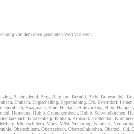
deckung von dem oben genannten Wert variieren.
nzing, Bachmaiertal, Berg, Bergham, Bernöd, Bichl, Bonesmühle, Bran
enbach, Embach, Englschalling, Eppenhöning, Erb, Esterndorf, Fanten, 
ntegernbach, Haagmaier, Haid, Haidach, Haidvocking, Hain, Hampersdo
michl, Homating, Hub b. Grüntegernbach, Hub b. Schwindkirchen, Hub 
, Kleinkatzbach, Knotzenberg, Kraham, Kronsöd, Krottenthal, Kummere
elsberg, Mitterschiltern, Moos, Mösl, Nelharting, Neudeck, Neuhartin
le, Oberschiltern, Oberseebach, Oberstollnkirchen, Oberzeil, Öd, Or