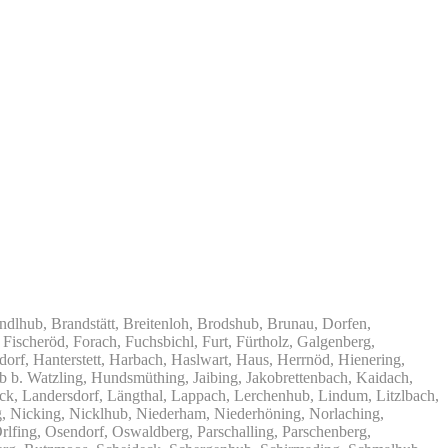
dlhub, Brandstätt, Breitenloh, Brodshub, Brunau, Dorfen,
Fischeröd, Forach, Fuchsbichl, Furt, Fürtholz, Galgenberg,
rf, Hanterstett, Harbach, Haslwart, Haus, Herrnöd, Hienering,
b. Watzling, Hundsmüthing, Jaibing, Jakobrettenbach, Kaidach,
ck, Landersdorf, Längthal, Lappach, Lerchenhub, Lindum, Litzlbach,
g, Nicking, Nicklhub, Niederham, Niederhöning, Norlaching,
lfing, Osendorf, Oswaldberg, Parschalling, Parschenberg,