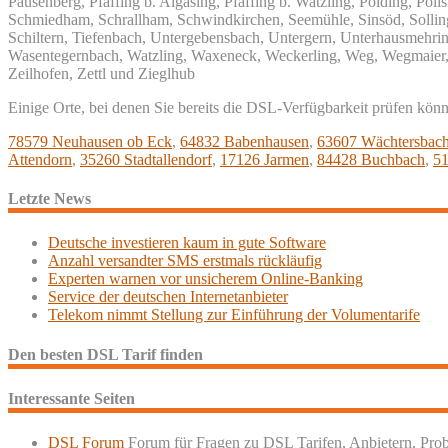
Pausenberg, Pfaffing b. Algasing, Pfaffing b. Watzling, Polding, P
Schmiedham, Schrallham, Schwindkirchen, Seemühle, Sinsöd, Solling, 
Schiltern, Tiefenbach, Untergebensbach, Untergern, Unterhausmehring
Wasentegernbach, Watzling, Waxeneck, Weckerling, Weg, Wegmaier, 
Zeilhofen, Zettl und Zieglhub
Einige Orte, bei denen Sie bereits die DSL-Verfügbarkeit prüfen kön
78579 Neuhausen ob Eck
,
64832 Babenhausen
,
63607 Wächtersbac
Attendorn
,
35260 Stadtallendorf
,
17126 Jarmen
,
84428 Buchbach
,
51
Letzte News
Deutsche investieren kaum in gute Software
Anzahl versandter SMS erstmals rückläufig
Experten warnen vor unsicherem Online-Banking
Service der deutschen Internetanbieter
Telekom nimmt Stellung zur Einführung der Volumentarife
Den besten DSL Tarif finden
Interessante Seiten
DSL Forum
Forum für Fragen zu DSL Tarifen, Anbietern, Pro