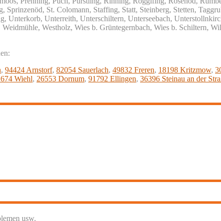
öllsmoos, Prenning, Puch, Pürstling, Rinning, Rogglfing, Rosenöd, Ru
Sprinzenöd, St. Colomann, Staffing, Statt, Steinberg, Stetten, Taggru
, Unterkorb, Unterreith, Unterschiltern, Unterseebach, Unterstollnkirc
Weidmühle, Westholz, Wies b. Grüntegernbach, Wies b. Schiltern, W
nen:
h
,
94424 Arnstorf
,
82054 Sauerlach
,
49832 Freren
,
18198 Kritzmow
,
3
674 Wiehl
,
26553 Dornum
,
91792 Ellingen
,
36396 Steinau an der Str
blemen usw.