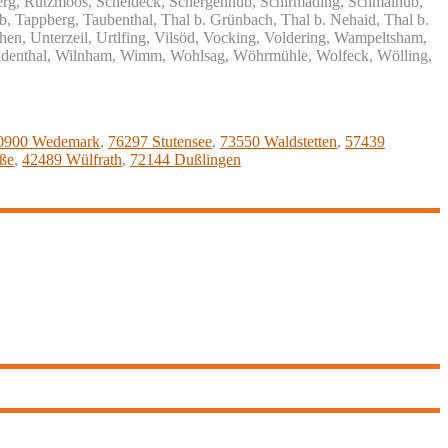
mberg, Rutzmoos, Scheideck, Schergenhub, Schirmading, Schmalhub,
b, Tappberg, Taubenthal, Thal b. Grünbach, Thal b. Nehaid, Thal b.
hen, Unterzeil, Urtlfing, Vilsöd, Vocking, Voldering, Wampeltsham,
ildenthal, Wilnham, Wimm, Wohlsag, Wöhrmühle, Wolfeck, Wölling,
0900 Wedemark
,
76297 Stutensee
,
73550 Waldstetten
,
57439
aße
,
42489 Wülfrath
,
72144 Dußlingen