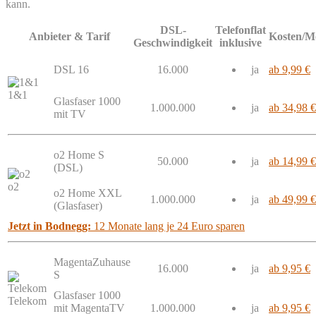
kann.
DSL-
Telefonflat
Anbieter & Tarif
Kosten/M
Geschwindigkeit
inklusive
DSL 16
16.000
ja
ab 9,99 €
1&1
Glasfaser 1000
1.000.000
ja
ab 34,98 €
mit TV
o2 Home S
50.000
ja
ab 14,99 €
(DSL)
o2
o2 Home XXL
1.000.000
ja
ab 49,99 €
(Glasfaser)
Jetzt in Bodnegg:
12 Monate lang je 24 Euro sparen
MagentaZuhause
16.000
ja
ab 9,95 €
S
Glasfaser 1000
Telekom
mit MagentaTV
1.000.000
ja
ab 9,95 €