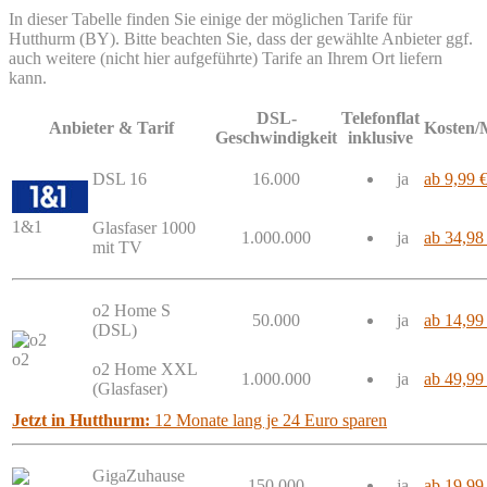
In dieser Tabelle finden Sie einige der möglichen Tarife für
Hutthurm (BY). Bitte beachten Sie, dass der gewählte Anbieter ggf.
auch weitere (nicht hier aufgeführte) Tarife an Ihrem Ort liefern
kann.
DSL-
Telefonflat
Anbieter & Tarif
Kosten/
Geschwindigkeit
inklusive
DSL 16
16.000
ja
ab 9,99 
1&1
Glasfaser 1000
1.000.000
ja
ab 34,98
mit TV
o2 Home S
50.000
ja
ab 14,99
(DSL)
o2
o2 Home XXL
1.000.000
ja
ab 49,99
(Glasfaser)
Jetzt in Hutthurm:
12 Monate lang je 24 Euro sparen
GigaZuhause
150.000
ja
ab 19,99