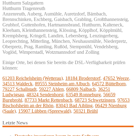
Hutthurm Salzgattern
Hutthurm Tragenreuth
Anzenreuth, Auberg, Aumühle, Auretzdorf, Bärnbach,
Brennschinken, Eschberg, Gaisbach, Grabling, Großthannensteig,
Grubhof, Guttenhofen, Hartmannsbrand, Hutthurm, Kalteneck,
Kleeham, Kleinthannensteig, Klössing, Köpplhof, Köpplmühl,
Kremplsberg, Kringell, Landirn, Lebersberg, Lenzingerberg,
Leoprechting, Mitterling, München, Neuhausmühle, Niederpretz,
Oberpretz, Prag, Ramling, Rußöd, Stempmühl, Vendelsberg,
Voglöd, Wimperstadl, Wotzmannsdorf und Zolling
Einige Orte, bei denen Sie bereits die DSL-Verfügbarkeit prüfen
können:
61203 Reichelsheim (Wetterau)
,
18184 Broderstorf
,
47652 Weeze
,
34513 Waldeck
,
89555 Steinheim am Albuch
,
64572 Büttelborn
,
79227 Schallstadt
,
59227 Ahlen
,
66809 Nalbach
,
36251
Ludwigsau
,
48324 Sendenhorst
,
63549 Ronneburg
,
56659
Burgbrohl
,
87733 Markt Rettenbach
,
68723 Schwetzingen
,
97653
Bischofsheim an der Rhön
,
83043 Bad Aibling
,
06429 Nienburg
(Saale)
,
15907 Lübben (Spreewald)
,
50321 Brühl
Letzte News