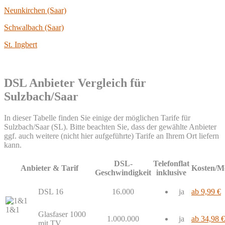
Neunkirchen (Saar)
Schwalbach (Saar)
St. Ingbert
DSL Anbieter Vergleich für
Sulzbach/Saar
In dieser Tabelle finden Sie einige der möglichen Tarife für
Sulzbach/Saar (SL). Bitte beachten Sie, dass der gewählte Anbieter
ggf. auch weitere (nicht hier aufgeführte) Tarife an Ihrem Ort liefern
kann.
DSL-
Telefonflat
Anbieter & Tarif
Kosten/M
Geschwindigkeit
inklusive
DSL 16
16.000
ja
ab 9,99 €
1&1
Glasfaser 1000
1.000.000
ja
ab 34,98 €
mit TV