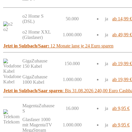
o2 Home S
50.000
ja
ab 14,99 €
(DSL)
o2
o2 Home XXL
1.000.000
ja
ab 49,99 €
(Glasfaser)
Jetzt in Sulzbach/Saar:
12 Monate lang je 24 Euro sparen
GigaZuhause
150.000
ja
ab 19,99 €
150 Kabel
Vodafone
GigaZuhause
1.000.000
ja
ab 19,99 €
Kabel
1000 Kabel
Jetzt in Sulzbach/Saar sparen
: Bis 31.08.2026 240,00 Euro Cashb
MagentaZuhause
16.000
ja
ab 9,95 €
S
Glasfaser 1000
Telekom
mit MagentaTV
1.000.000
ja
ab 9,95 €
MegaStream