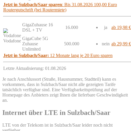
Jetzt in Sulzbach/Saar sparen
: Bis 31.08.2026 100,00 Euro
Routergutschrift (bei Routermiete)
GigaZuhause 16
16.000
ja
ab 19,98 €
DSL + TV
GigaCube 5G
Vodafone
Zuhause
500.000
nein
ab 29,99 €
Unlimited
Jetzt in Sulzbach/Saar:
12 Monate lang je 20 Euro sparen
Letzte Aktualisierung: 01.08.2026
Je nach Anschlussort (Straße, Hausnummer, Stadtteil) kann es
vorkommen, dass in Sulzbach/Saar nicht alle gezeigten Tarife
tatsächlich verfügbar sind. Eine Verfügbarkeitsprüfung auf der
Homepage des Anbieters zeigt Ihnen die lieferbare Geschwindigkeit
an.
Internet über LTE in Sulzbach/Saar
LTE von der Telekom ist in Sulzbach/Saar leider noch nicht
verfügbar.