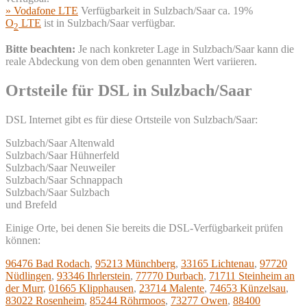
» Vodafone LTE
Verfügbarkeit in Sulzbach/Saar ca. 19%
O
LTE
ist in Sulzbach/Saar verfügbar.
2
Bitte beachten:
Je nach konkreter Lage in Sulzbach/Saar kann die
reale Abdeckung von dem oben genannten Wert variieren.
Ortsteile für DSL in Sulzbach/Saar
DSL Internet gibt es für diese Ortsteile von Sulzbach/Saar:
Sulzbach/Saar Altenwald
Sulzbach/Saar Hühnerfeld
Sulzbach/Saar Neuweiler
Sulzbach/Saar Schnappach
Sulzbach/Saar Sulzbach
und Brefeld
Einige Orte, bei denen Sie bereits die DSL-Verfügbarkeit prüfen
können:
96476 Bad Rodach
,
95213 Münchberg
,
33165 Lichtenau
,
97720
Nüdlingen
,
93346 Ihrlerstein
,
77770 Durbach
,
71711 Steinheim an
der Murr
,
01665 Klipphausen
,
23714 Malente
,
74653 Künzelsau
,
83022 Rosenheim
,
85244 Röhrmoos
,
73277 Owen
,
88400